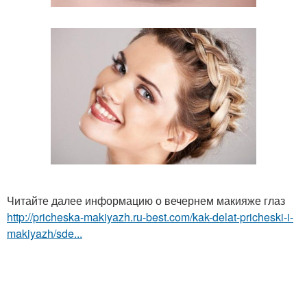
Читайте далее информацию о вечернем макияже глаз
http://pricheska-makiyazh.ru-best.com/kak-delat-pricheski-i-
makiyazh/sde...