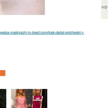
⇨
icheska-makiyazh.ru-best.com/kak-delat-pricheski-i-