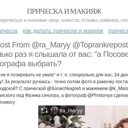
ПРИЧЕСКА И МАКИЯЖ
прическах и макияже лица, новости, отзывы, новинки, сек
ичесок
как делать прически и макияж
причес
ost From @ra_Maryy @Toprankrepost 
лько раз я слышала от вас: "а Посове
ографа выбрать?
Да не я позировать не умею" и т. п. специально для вас, 24
у! За результат ручаюсь - точно потом фото в рамочку поста
вудской? С прической @Sonechkagreh и макияжем @k_Malov
нского под Фрэнка синатра, а фотограф @Photomya сделае
 помогу