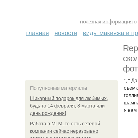
полезная информация о 
главная
новости
виды макияжа и пр
Rep
ско
фот
", " 
съемк
Популярные материалы
голли
Шикарный подарок для любимых,
шампа
будь то 14 февраля, 8 марта или
я вам
день рождения!
Работа в MLM, то есть сетевой
компании сейчас неразрывно