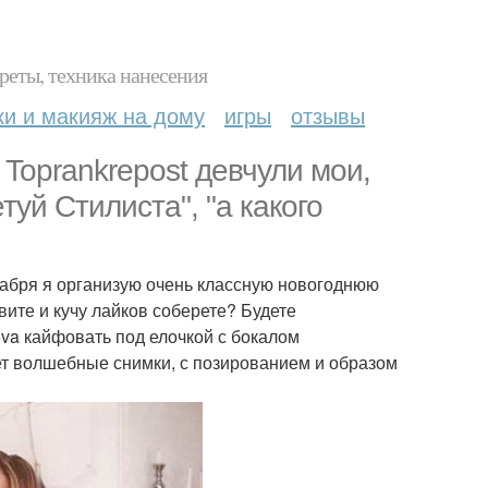
реты, техника нанесения
ки и макияж на дому
игры
отзывы
Toprankrepost девчули мои,
туй Стилиста", "а какого
 декабря я организую очень классную новогоднюю
вите и кучу лайков соберете? Будете
a кайфовать под елочкой с бокалом
т волшебные снимки, с позированием и образом