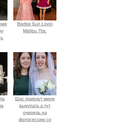
емя
Barbie Sun Lovin
ну
Malibu 70s.
ть
ла
Щас приедут меня
ла
выкупать а тут
.
очередь на
фотосессию со
мной.