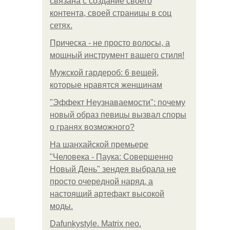
связана с создание своего
контента, своей страницы в соц
сетях.
Прическа - не просто волосы, а
мощный инструмент вашего стиля!
Мужской гардероб: 6 вещей,
которые нравятся женщинам
"Эффект Неузнаваемости": почему
новый образ певицы вызвал споры
о гранях возможного?
На шанхайской премьере
"Человека - Паука: Совершенно
Новый День" зендея выбрала не
просто очередной наряд, а
настоящий артефакт высокой
моды.
Dafunkystyle. Matrix neo.