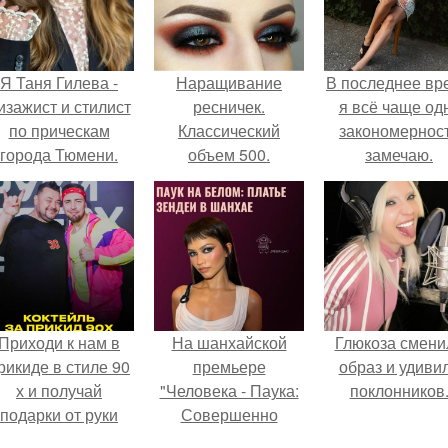
Я Таня Гилева -
Наращивание
В последнее вр
изажист и стилист
ресничек.
я всё чаще од
по прическам
Классический
закономернос
города Тюмени.
объем 500.
замечаю.
Приходи к нам в
На шанхайской
Глюкоза смени
рикиде в стиле 90
премьере
образ и удиви
х и получай
"Человека - Паука:
поклонников
подарки от руки
Совершенно
вверх!
Новый День"