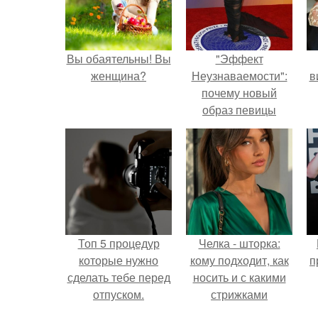
Вы обаятельны! Вы
"Эффект
женщина?
Неузнаваемости":
в
почему новый
образ певицы
вызвал споры о
гранях
возможного?
Топ 5 процедур
Челка - шторка:
которые нужно
кому подходит, как
п
сделать тебе перед
носить и с какими
отпуском.
стрижками
сочетать.