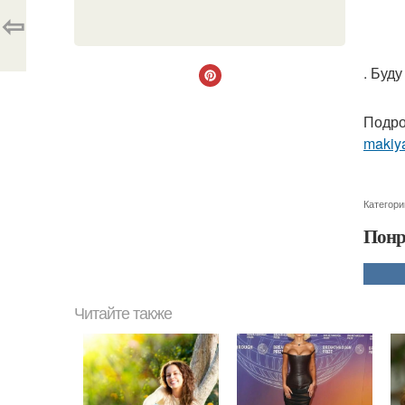
⇦
. Буд
Подро
makiya
Категори
Понр
Читайте также