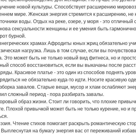
зучение новой культуры. Способствует расширению мировоз
еннем мире. Женская энергия стремится к расширению, не 
сточники воды. Отдых на реке, озере, у моря - это отличный
снова сексуальности женщины и ее умения быть гармоничн
рот бурной.
внегреческих храмах Афродиты юных жриц обязательно учил
изическая нагрузка. Лишь в том случае, если вы почувствов
а. Это может быть не только новый вид фитнеса, но и прос
ный способ восстановиться, если вы выкачаны после расст
аряды. Красивое платье - это один из способов поднять уров
рядиться не обязательно куда-то идти. Носите красивую од
азборка завалов. Старые вещи, мусор и хлам ослабляют эн
пил сложный период - пора разбирать завалы.
доровый образ жизни. Стоит ли говорить, что плохие привыч
те. Плохой привычкой может быть не только курение, но и п
ься.
оэзия. Чтение стихов помогает раскрыть романтическую стор
. Выплеснутая на бумагу энергия вас от переживаний избави