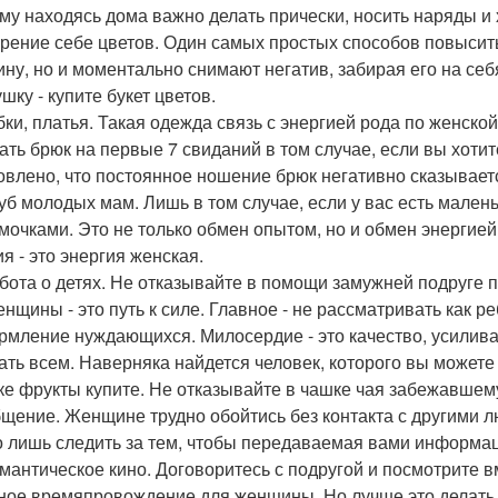
му находясь дома важно делать прически, носить наряды и
арение себе цветов. Один самых простых способов повысит
ну, но и моментально снимают негатив, забирая его на себя
шку - купите букет цветов.
бки, платья. Такая одежда связь с энергией рода по женской
ать брюк на первые 7 свиданий в том случае, если вы хоти
овлено, что постоянное ношение брюк негативно сказываетс
луб молодых мам. Лишь в том случае, если у вас есть мален
мочками. Это не только обмен опытом, но и обмен энергией
я - это энергия женская.
абота о детях. Не отказывайте в помощи замужней подруге 
енщины - это путь к силе. Главное - не рассматривать как р
ормление нуждающихся. Милосердие - это качество, усилив
ать всем. Наверняка найдется человек, которого вы можете
ке фрукты купите. Не отказывайте в чашке чая забежавшему
бщение. Женщине трудно обойтись без контакта с другими 
 лишь следить за тем, чтобы передаваемая вами информац
омантическое кино. Договоритесь с подругой и посмотрите 
ное времяпровождение для женщины. Но лучше это делать 