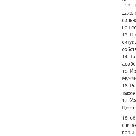
. 12.
даже 
сильн
на не
13. П
ситуа
собст
14. Т
арабс
15. Й
Мужчи
16. Р
также
17. У
Цвете
18. о
счита
пары.