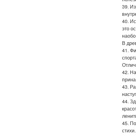
39. И
внутр
40. И
это о
наобо
В дре
41. Ф
спорт
Отлич
42. Н
прина
43. Р
насту
44. З
красо
ленит
45. П
стихи