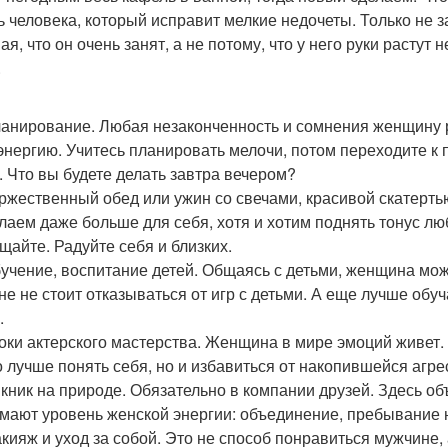
ь человека, который исправит мелкие недочеты. Только не за
я, что он очень занят, а не потому, что у него руки растут
.
ланирование. Любая незаконченность и сомнения женщину р
энергию. Учитесь планировать мелочи, потом переходите к
. Что вы будете делать завтра вечером?
оржественный обед или ужин со свечами, красивой скатерть
лаем даже больше для себя, хотя и хотим поднять тонус л
щайте. Радуйте себя и близких.
бучение, воспитание детей. Общаясь с детьми, женщина мож
не не стоит отказываться от игр с детьми. А еще лучше обуч
.
роки актерского мастерства. Женщина в мире эмоций живет
о лучше понять себя, но и избавиться от накопившейся агре
икник на природе. Обязательно в компании друзей. Здесь о
мают уровень женской энергии: объединение, пребывание 
акияж и уход за собой. Это не способ понравиться мужчине,