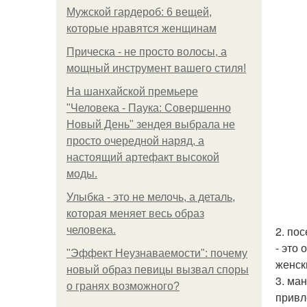
Мужской гардероб: 6 вещей,
которые нравятся женщинам
Прическа - не просто волосы, а
мощный инструмент вашего стиля!
На шанхайской премьере
"Человека - Паука: Совершенно
Новый День" зендея выбрала не
просто очередной наряд, а
настоящий артефакт высокой
моды.
Улыбка - это не мелочь, а деталь,
которая меняет весь образ
2. по
человека.
- это
"Эффект Неузнаваемости": почему
женск
новый образ певицы вызвал споры
3. ма
о гранях возможного?
привл