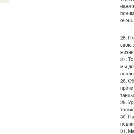
нанят
понима
очень
26. П
свою 
жизни
27. Т
мы де
вопло
28. О
причи
танцы
29. У
тольк
30. П
подни
31. М