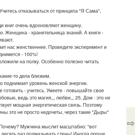
Учитесь отказываться от принципа "Я Сама",
ди книг очень вдохновляют женщину.
ю. Женщина - хранительница знаний. А книги -
ивают.
ет нас женственнее. Проведите эксперимент и
днимется - 100%!
положили на полку. Особенно полезно читать
какие-то дела близким.
но поднимает уровень женской энергии.
 готовить - учитесь. Умеете - повышайте свое
овью, ведь это магия,,, любви,,, 25. Дом - это не
твует мощная энергетическая связь. Поэтому
ины это не просто недочеты, через такие "Дыры"
⇨
. Почему? Мужчина мыслит масштабно: "вот
о десять раз подмазывать стены! Иногда проще