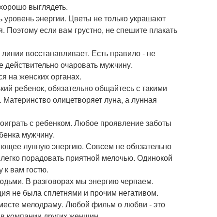
 хорошо выглядеть.
ь уровень энергии. Цветы не только украшают
. Поэтому если вам грустно, не спешите плакать
 линии восстанавливает. Есть правило - не
те действительно очаровать мужчину.
я на женских органах.
ький ребенок, обязательно общайтесь с такими
. Материнство олицетворяет луна, а лунная
поиграть с ребенком. Любое проявление заботы
ебенка мужчину.
ающее лунную энергию. Совсем не обязательно
 легко порадовать приятной мелочью. Одинокой
 к вам гостю.
людьми. В разговорах мы энергию черпаем.
ия не была сплетнями и прочим негативом.
вместе мелодраму. Любой фильм о любви - это
в компании других женщин.