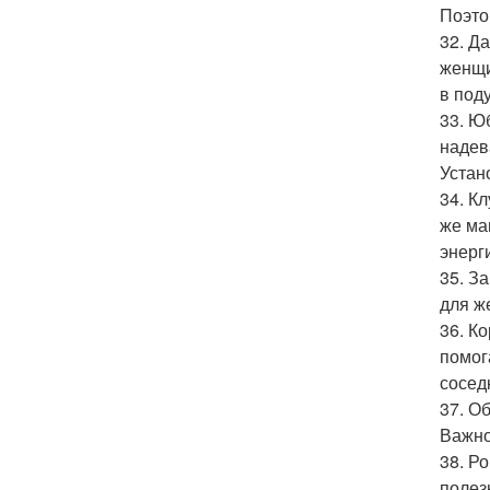
Поэто
32. Д
женщи
в поду
33. Ю
надев
Устан
34. К
же ма
энерги
35. З
для ж
36. К
помог
сосед
37. О
Важно
38. Р
полез