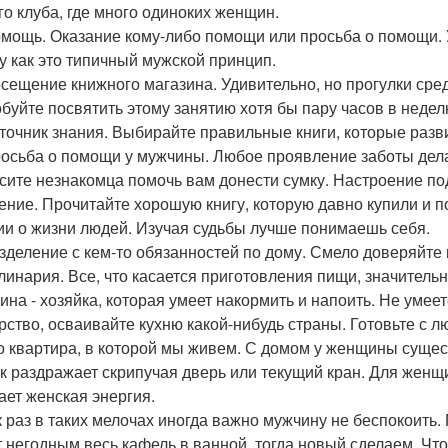
го клуба, где много одиноких женщин.
омощь. Оказание кому-либо помощи или просьба о помощи. 
у как это типичный мужской принцип.
осещение книжного магазина. Удивительно, но прогулки сре
буйте посвятить этому занятию хотя бы пару часов в недел
сточник знания. Выбирайте правильные книги, которые разв
росьба о помощи у мужчины. Любое проявление заботы дела
сите незнакомца помочь вам донести сумку. Настроение по
тение. Прочитайте хорошую книгу, которую давно купили и 
ии о жизни людей. Изучая судьбы лучше понимаешь себя.
азделение с кем-то обязанностей по дому. Смело доверяйте 
улинария. Все, что касается приготовления пищи, значитель
на - хозяйка, которая умеет накормить и напоить. Не умеете
ство, осваивайте кухню какой-нибудь страны. Готовьте с люб
о квартира, в которой мы живем. С домом у женщины сущес
ак раздражает скрипучая дверь или текущий кран. Для женщ
ает женская энергия.
к раз в таких мелочах иногда важно мужчину не беспокоить
т негодным весь кафель в ванной, тогда новый сделаем. Чт