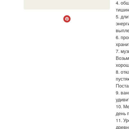
4. об
тишин
5. дл
энерг
выпле
6. пр
храни
7. му
Возьм
хорош
8. от
пустя
Поста
9. ва
удиви
10. М
день 
11. У
древн