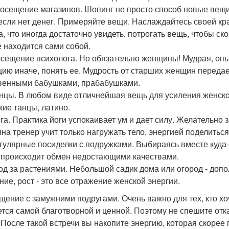
 Посещение магазинов. Шопинг не просто способ новые вещи
если нет денег. Примеряйте вещи. Наслаждайтесь своей кра
а, что иногда достаточно увидеть, потрогать вещь, чтобы ск
е находится сами собой.
осещение психолога. Но обязательно женщины! Мудрая, оп
цию иначе, понять ее. Мудрость от старших женщин передае
венными бабушками, прабабушками.
анцы. В любом виде отличнейшая вещь для усиления женско
кие танцы, латино.
ога. Практика йоги успокаивает ум и дает силу. Желательно
на тренер учит только нагружать тело, энергией поделиться 
егулярные посиделки с подружками. Выбираясь вместе куда-
 происходит обмен недостающими качествами.
ход за растениями. Небольшой садик дома или огород - доп
ние, рост - это все отражение женской энергии.
бщение с замужними подругами. Очень важно для тех, кто х
ется самой благотворной и ценной. Поэтому не спешите отка
 После такой встречи вы накопите энергию, которая скорее