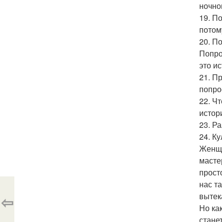
ночно
19. П
потом
20. П
Попро
это и
21. П
попро
22. Ч
истор
23. Р
24. К
Женщи
мастер
прост
нас т
вытек
⇦
Но ка
стане