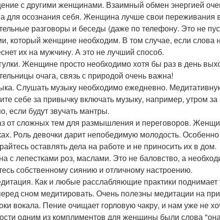
щение с другими женщинами. Взаимный обмен энергией оче
а для осознания себя. Женщина лучше свои переживания в
ительные разговоры и беседы (даже по телефону. Это не пу
ии, который женщине необходим. В том случае, если слова 
снет их на мужчину. А это не лучший способ.
огулки. Женщине просто необходимо хотя бы раз в день выхо
тельницы очага, связь с природой очень важна!
зыка. Слушать музыку необходимо ежедневно. Медитативную,
ите себе за привычку включать музыку, например, утром за
о, если будут звучать мантры.
каз от сложных тем для размышления и переговоров. Женщи
ках. Роль девочки дарит непобедимую молодость. Особенно 
райтесь оставлять дела на работе и не приносить их в дом.
нна с лепестками роз, маслами. Это не баловство, а необхо
тесь собственному сиянию и отличному настроению.
едитация. Как и любые расслабляющие практики поднимает 
перед сном медитировать. Очень полезны медитации на при
роки вокала. Пение очищает горловую чакру, и нам уже не хо
ости одним из комплиментов для женщины были слова "она 