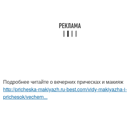
Подробнее читайте о вечерних прическах и макияж
http://pricheska-makiyazh.ru-best.com/vidy-makiyazha-i-
prichesok/vechern...