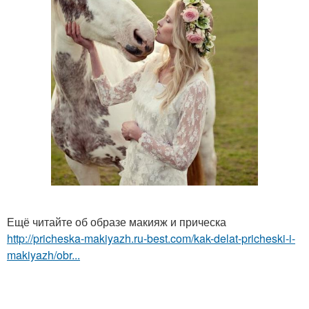
Ещё читайте об образе макияж и прическа
http://pricheska-makiyazh.ru-best.com/kak-delat-pricheski-i-
makiyazh/obr...