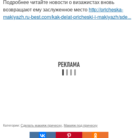
Подробнее читайте новости о визажистах вновь
возвращают ему заслуженное место
http://pricheska-
makiyazh.ru-best.com/kak-delat-pricheski-i-makiyazh/sde...
Категории:
Сделать макияж прическу
,
Макияж под прическу