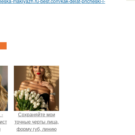
icheska-makiyazh.ru-best.com/kak-delat-pricheski-i-
 -
Сохраняйте мои
ист
точные черты лица,
м
форму губ, линию