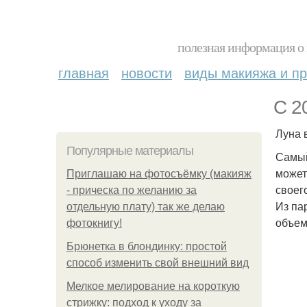
полезная информация о 
главная
новости
виды макияжа и пр
С 2
Луна 
Популярные материалы
Самый
может
Приглашаю на фотосъёмку (макияж
своег
- прическа по желанию за
Из па
отдельную плату) так же делаю
объем
фотокнигу!
Брюнетка в блондинку: простой
способ изменить свой внешний вид
Мелкое мелирование на короткую
стрижку: подход к уходу за