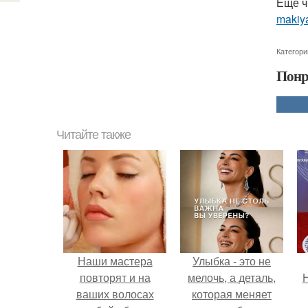
Ещё ч
makiya
Категори
Понр
Читайте также
Наши мастера
Улыбка - это не
повторят и на
мелочь, а деталь,
Н
ваших волосах
которая меняет