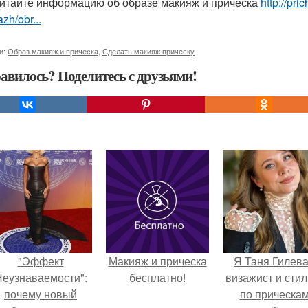
итайте информацию об образе макияж и прическа
http://pr
zh/obr...
и:
Образ макияж и прическа
,
Сделать макияж прическу
авилось? Поделитесь с друзьями!
"Эффект
Макияж и прическа
Я Таня Гилева
еузнаваемости":
бесплатно!
визажист и стил
почему новый
по прическа