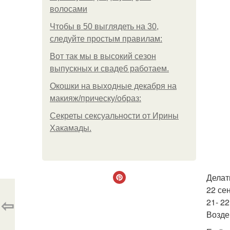
волосами
Чтобы в 50 выглядеть на 30,
следуйте простым правилам:
Вот так мы в высокий сезон
выпускных и свадеб работаем.
Окошки на выходные декабря на
макияж/прическу/образ:
Секреты сексуальности от Ирины
Хакамады.
Делат
22 се
⇦
21- 2
Возде