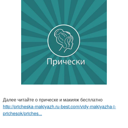
Далее читайте о прическе и макияж бесплатно
http://pricheska-makiyazh.ru-best.com/vidy-makiyazha-i-
prichesok/priches...