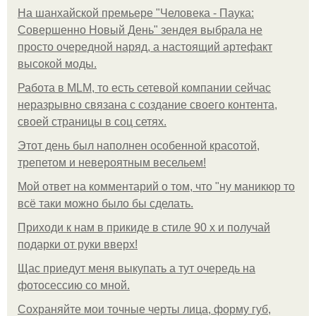
На шанхайской премьере "Человека - Паука:
Совершенно Новый День" зендея выбрала не
просто очередной наряд, а настоящий артефакт
высокой моды.
Работа в MLM, то есть сетевой компании сейчас
неразрывно связана с создание своего контента,
своей страницы в соц сетях.
Этот день был наполнен особенной красотой,
трепетом и невероятным весельем!
Мой ответ на комментарий о том, что "ну маникюр то
всё таки можно было бы сделать.
Приходи к нам в прикиде в стиле 90 х и получай
подарки от руки вверх!
Щас приедут меня выкупать а тут очередь на
фотосессию со мной.
Сохраняйте мои точные черты лица, форму губ,