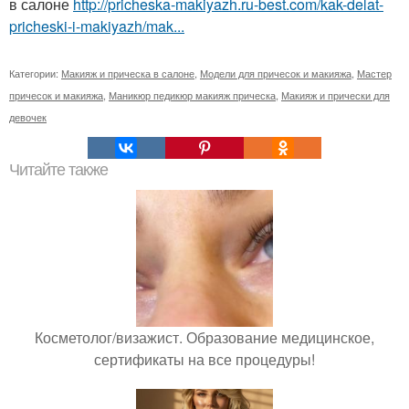
в салоне
http://pricheska-makiyazh.ru-best.com/kak-delat-
pricheski-i-makiyazh/mak...
Категории:
Макияж и прическа в салоне
,
Модели для причесок и макияжа
,
Мастер
причесок и макияжа
,
Маникюр педикюр макияж прическа
,
Макияж и прически для
девочек
Читайте также
Косметолог/визажист. Образование медицинское,
сертификаты на все процедуры!