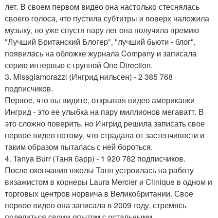
лет. В своем первом видео она настолько стеснялась
своего голоса, что пустила субтитры и поверх наложила
музыку, но уже спустя пару лет она получила премию
"Лучший Британский Блогер", "лучший бьюти - блог",
появилась на обложке журнала Company и записала
серию интервью с группой One Direction.
3. Missglamorazzi (Ингрид нильсен) - 2 385 768
подписчиков.
Первое, что вы видите, открывая видео американки
Ингрид - это ее улыбка на пару миллионов мегаватт. В
это сложно поверить, но Ингрид решила записать свое
первое видео потому, что страдала от застенчивости и
таким образом пыталась с ней бороться.
4. Tanya Burr (Таня барр) - 1 920 782 подписчиков.
После окончания школы Таня устроилась на работу
визажистом в корнеры Laura Mercier и Clinique в одном и
торговых центров норвича в Великобритании. Свое
первое видео она записала в 2009 году, стремясь
поделиться своим опытом с остальными.