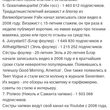
5. Gossmakeupartist (Уэйн госс) - 1 463 612 подписчиков.
Тридцатишестилетний визажист и блогер из
Великобритании Уэйн начал записывать свои видео в
2008 году. Визажист с 15-летним стажем, он три раза в
неделю публикует короткие, но емкие видео про техники
макияжа, уроки или просто отзывы на средства.
6. Juicystar07 (Блэр фоулер) - 1 649 830 подписчиков и
Allthatglitters21 (Элль фоулер) - 1 215 252 подписчиков.
Сёстры фоулер - 25-летняя Элль и 20-летняя Блэр
начали записывать видео в 2008 году и в кратчайшие
сроки стали невероятно популярными. Появившись в
телешоу Good Morning, America! , Они также появились в
Teen Vogue и стали вести колонку в журнале Seventeen.
Их видео - это обзоры на косметику и парфюмерию,
советы по стилю и интерьеру.
7. Pixiwoo (Николь и Саманта чапман) - 1 503 068
подписчиков.
Сестры чапман ведут свой канал на Youtube c 2008 года,