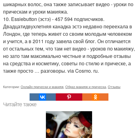
шикарных волос, она также записывает видео - уроки по
прическам и уроки макияжа.
10. Essiebutton (эстэ) - 457 594 подписчиков.
Двадцатидвухлетняя канадка эстэ недавно переехала в
Лондон, где теперь живет со своим молодым человеком
и учится, а в 2011 году завела свой блог. Он отличается
от остальных тем, что там нет видео - уроков по макияжу,
но зато там максимально честные и подробные отзывы
на средства и косметику, советы по стилю и прическе, а
также просто … разговоры. via Cosmo. ru.
Категории:
Онлайн прически и макияж
,
Образ макияж и прическа
,
Отзывы
Читайте также