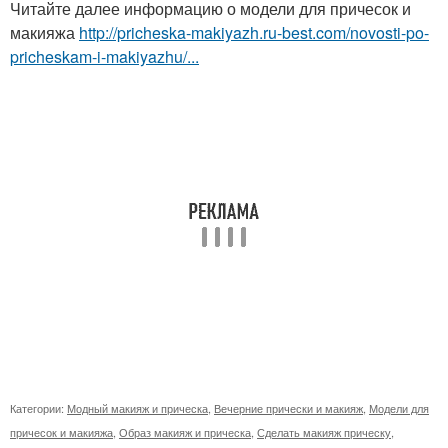
Читайте далее информацию о модели для причесок и
макияжа
http://pricheska-makiyazh.ru-best.com/novosti-po-
pricheskam-i-makiyazhu/...
Категории:
Модный макияж и прическа
,
Вечерние прически и макияж
,
Модели для
причесок и макияжа
,
Образ макияж и прическа
,
Сделать макияж прическу
,