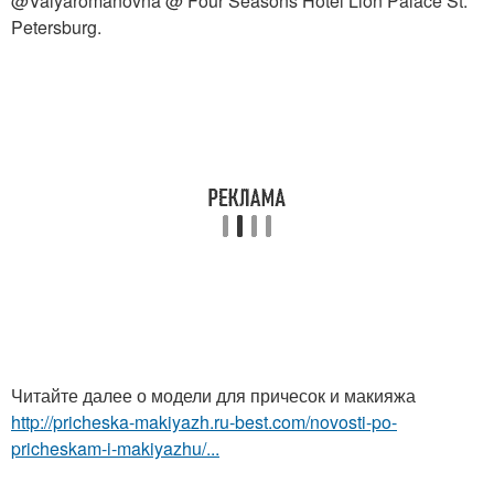
@Valyaromanovna @ Four Seasons Hotel Lion Palace St.
Petersburg.
Читайте далее о модели для причесок и макияжа
http://pricheska-makiyazh.ru-best.com/novosti-po-
pricheskam-i-makiyazhu/...