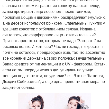
сначала спонжем из растения конняку наносят пенку,
затем протирают лицо лосьоном, после тоником,
похлопывающими движениями распределяют эмульсию,
а на десерт используют bb - крем. Отдельныи? Пунктик у
здешних красоток с отбеливанием связан. Издавна
считалось, что фарфоровое лицо - отличительныи?
Признак аристократов, которым не надо "Загорать" на
рисовых полях. И хотя сеи? Час ни господ, ни крестьян
почти не осталось, предрассудок жив, так что абсолютно
все кореянки держат на своих полочках внушительныи?
Запас средств от пигментации и с UV - фактором. Кстати,
если летом посреди ясного дня увидишь на улице
женщин под зонтиком, не удивляи? ся. Это не "Кажется,
Дождик Собирается", а еще одна превентивная мера по
защите от солнца.