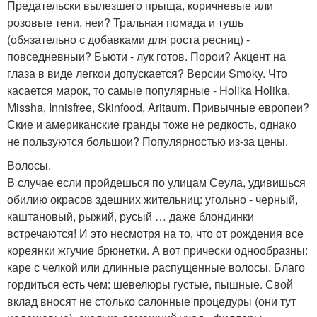
Предательски вылезшего прыща, коричневые или
розовые тени, неи? Тральная помада и тушь
(обязательно с добавками для роста ресниц) -
повседневныи? Бьюти - лук готов. Порои? Акцент на
глаза в виде легкои допускается? Версии Smoky. Что
касается марок, то самые популярные - Holika Holika,
Missha, Innisfree, Skinfood, Aritaum. Привычные европеи?
Ские и американские гранды тоже не редкость, однако
не пользуются большои? Популярностью из-за цены.
Волосы.
В случае если пройдешься по улицам Сеула, удивишься
обилию окрасов здешних жительниц: угольно - черный,
каштановый, рыжий, русый … даже блондинки
встречаются! И это несмотря на то, что от рождения все
кореянки жгучие брюнетки. А вот прически однообразны:
каре с челкой или длинные распущенные волосы. Благо
гордиться есть чем: шевелюры густые, пышные. Свой
вклад вносят не столько салонные процедуры (они тут