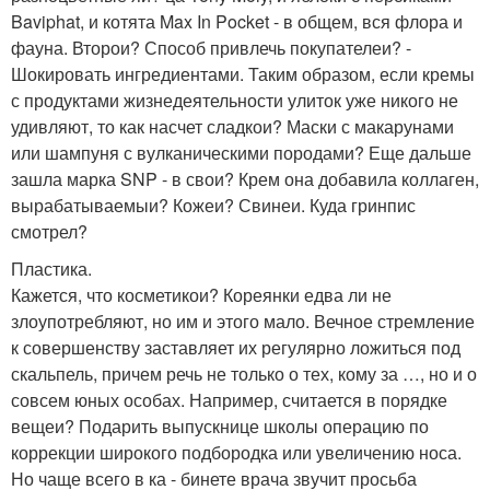
Baviphat, и котята Max In Pocket - в общем, вся флора и
фауна. Второи? Способ привлечь покупателеи? -
Шокировать ингредиентами. Таким образом, если кремы
с продуктами жизнедеятельности улиток уже никого не
удивляют, то как насчет сладкои? Маски с макарунами
или шампуня с вулканическими породами? Еще дальше
зашла марка SNP - в свои? Крем она добавила коллаген,
вырабатываемыи? Кожеи? Свинеи. Куда гринпис
смотрел?
Пластика.
Кажется, что косметикои? Кореянки едва ли не
злоупотребляют, но им и этого мало. Вечное стремление
к совершенству заставляет их регулярно ложиться под
скальпель, причем речь не только о тех, кому за …, но и о
совсем юных особах. Например, считается в порядке
вещеи? Подарить выпускнице школы операцию по
коррекции широкого подбородка или увеличению носа.
Но чаще всего в ка - бинете врача звучит просьба