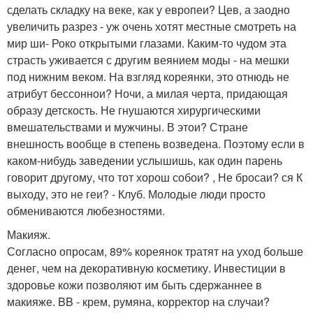
сделать складку на веке, как у европеи? Цев, а заодно
увеличить разрез - уж очень хотят местные смотреть на
мир ши- Роко открытыми глазами. Каким-то чудом эта
страсть уживается с другим веянием моды - на мешки
под нижним веком. На взгляд кореянки, это отнюдь не
атрибут бессоннои? Ночи, а милая черта, придающая
образу детскость. Не гнушаются хирургическими
вмешательствами и мужчины. В этои? Стране
внешность вообще в степень возведена. Поэтому если в
каком-нибудь заведении услышишь, как один парень
говорит другому, что тот хорош собои? , Не бросаи? ся К
выходу, это не геи? - Клуб. Молодые люди просто
обмениваются любезностями.
Макияж.
Согласно опросам, 89% кореянок тратят на уход больше
денег, чем на декоративную косметику. Инвестиции в
здоровье кожи позволяют им быть сдержаннее в
макияже. BB - крем, румяна, корректор на случаи?