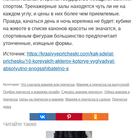
спортом. Тренажерные залы находятся чуть ли не на
каждом углу, и цены в них более чем приемлемые.
Правда, качаться день и ночь кореянка не будет: кубики
на животе в списке канонов красоты не значатся, а
спортивным фигурам большинство предпочитает
утонченные, изящные формы.
Источник:
https://krasivyepricheski.com/kak-sdelat-
prichesku/10-koreyskih-akterov-kotorye-vyglyadyat-
absolyutno-snogsshibatelno-s
Категории:
Что сначала макияж или прическа
,
Макияж и прическа на выпускной
,
Подбор причесок и макияжа онлайн
,
Сделать макияж прическу
,
Образ макияж и
прическа
,
Цены на прически и макияж
,
Макияж и прическа в салоне
,
Прически
дома
Читайте также