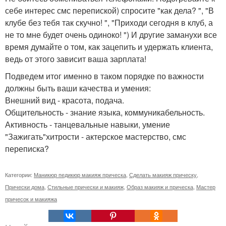
себе интерес смс перепиской) спросите "как дела? ", "В
клубе без тебя так скучно! ", "Приходи сегодня в клуб, а
не то мне будет очень одиноко! ") И другие заманухи все
время думайте о том, как зацепить и удержать клиента,
ведь от этого зависит ваша зарплата!
Подведем итог именно в таком порядке по важности
должны быть ваши качества и умения:
Внешний вид - красота, подача.
Общительность - знание языка, коммуникабельность.
Активность - танцевальные навыки, умение
"Зажигать"хитрости - актерское мастерство, смс
переписка?
Категории:
Маникюр педикюр макияж прическа
,
Сделать макияж прическу
,
Прически дома
,
Стильные прически и макияж
,
Образ макияж и прическа
,
Мастер
причесок и макияжа