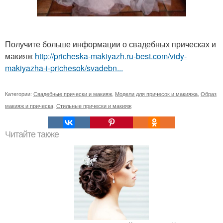
Получите больше информации о свадебных прическах и
макияж
http://pricheska-makiyazh.ru-best.com/vidy-
makiyazha-i-prichesok/svadebn...
Категории:
Свадебные прически и макияж
,
Модели для причесок и макияжа
,
Образ
макияж и прическа
,
Стильные прически и макияж
Читайте также