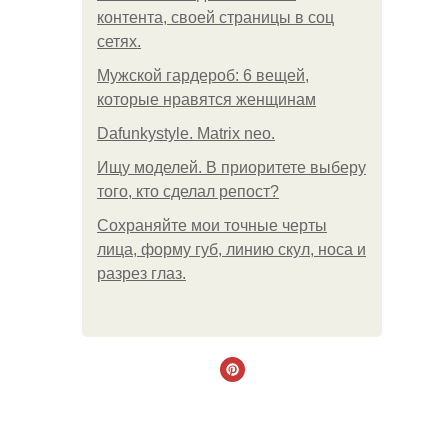
контента, своей страницы в соц
сетях.
Мужской гардероб: 6 вещей,
которые нравятся женщинам
Dafunkystyle. Matrix neo.
Ищу моделей. В приоритете выберу
того, кто сделал репост?
Сохраняйте мои точные черты
лица, форму губ, линию скул, носа и
разрез глаз.