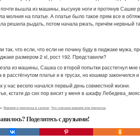
 почти вышла из машины, высунув ноги и протянув Сашке рук
ла молния на платье. А платье было такое прям все в обтяж
ла решила рыдать, потом начала ржать, причём нервный так
 так, что если, что если не почину буду в пиджаке мужа, пре
иджаке размером 2 хl, рост 192. Представили?
езла из машины, Сашка со второй попытки расстегнул мне 
а в расстёгнутом платье и в трусах, но кошмар закончился 
ак у нас весело начался первый день совместной жизни.
тье, кстати до сих пор висит у меня в шкафу Лебедева_моя
и:
Макияж и прическа в салоне
,
Что сначала макияж или прическа
авилось? Поделитесь с друзьями!