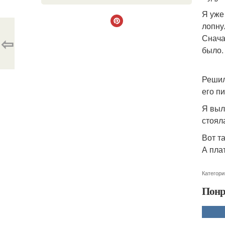
Я уже
лопну
Снача
⇦
было.
Решили
его п
Я выл
стоял
Вот т
А пла
Категори
Понр