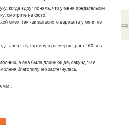
у, когда вдруг поняла, что у меня предательски
ку, смотрите на фото.
ой смех, так как запасного варианта у меня не
⇨
дставьте эту картину я размер хs, рост 160, и в
молнию, а она была длиннющая, секунд 10 я
и молния благополучно застегнулась.
семья.