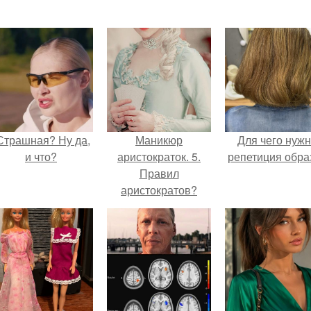
Страшная? Ну да,
Маникюр
Для чего нуж
и что?
аристократок. 5.
репетиция обра
Правил
аристократов?