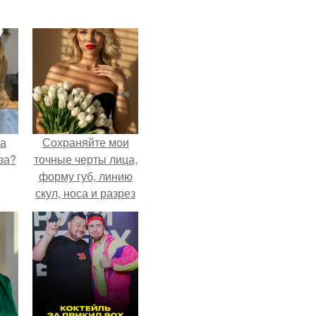
на
Сохраняйте мои
за?
точные черты лица,
форму губ, линию
скул, носа и разрез
глаз.