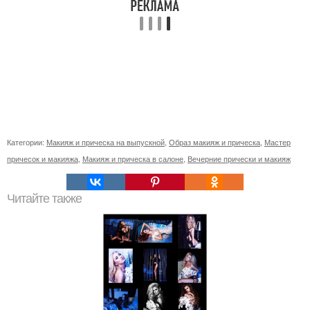
Категории:
Макияж и прическа на выпускной
,
Образ макияж и прическа
,
Мастер
причесок и макияжа
,
Макияж и прическа в салоне
,
Вечерние прически и макияж
Читайте также