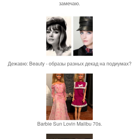
замечаю.
Дежавю: Beauty - образы разных декад на подиумах?
Barbie Sun Lovin Malibu 70s.