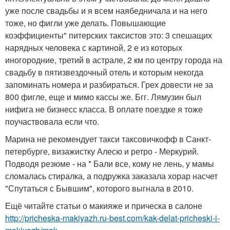
уже после свадьбы и я всем наябедничала и на него
тоже, но фигли уже делать. Повышающие
коэффициенты" питерских таксистов это: 3 спешащих
нарядных человека с картиной, 2 е из которых
иногородние, третий в астрале, 2 км по центру города на
свадьбу в пятизвездочный отель и которым некогда
запоминать номера и разбираться. Грех довести не за
800 фигле, еще и мимо кассы же. Бгг. Лямузин был
нифига не бизнесс класса. В оплате поездке я тоже
поучаствовала если что.
Марина не рекомендует такси таксовичкофф в Санкт-
петербурге, визажистку Алесю и ретро - Меркурий.
Подводя резюме - на * Бали все, кому не лень, у мамы
сломалась стиралка, а подружка заказала хорар насчет
"Спутаться с Бывшим", которого выгнала в 2010.
Ещё читайте статьи о макияже и прическа в салоне
http://pricheska-makiyazh.ru-best.com/kak-delat-pricheski-i-