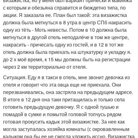
визажистка, но у меня был вариант прически и макияжа
с которым и обезьяна справится и бюждетно типа, по
акции. Я заказала ее. План был такой: эта визажистка
должна была метнуться в 8 утра в центр СПб накрасить
одну из тёть - Моть невесты. Потом в 10 должна была
метнуться в другой отель неподалёче в том же центре,
накрасить - причесать одну из гостей, и в 12 в тот же
отель должна была приехать на штукатурку и укладку я.
до 2 х моё время, к 15 мы должны быть на регистрации
через 2 км территориально от отеля.
Ситуация. Еду я в такси в отель, мне звонит девочка из
отеля и говорит что эта овца еще не приехала. Они
перезванивались, она застряла на предыдущем адресе.
В итоге в 12 дня она таки притащилась и только села
готовить предыдущую девочку. Я с одной тушью и
помадой в сумке и помытой головой топчусь рядом
готовая прокусить кадык этой визажистке. За нее как
могла заступалась хозяйка комнаты (с окровавленным
кадыком она бы ее не смогла уложить иссно. Визажистка