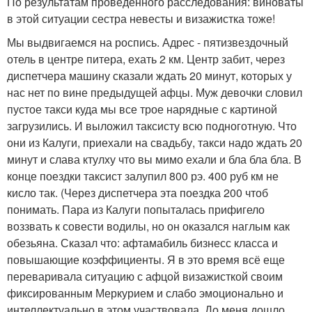
По результатам проведенного расследования: виноваты
в этой ситуации сестра невесты и визажистка тоже!
Мы выдвигаемся на роспись. Адрес - пятизвездочный
отель в центре питера, ехать 2 км. Центр забит, через
диспетчера машину сказали ждать 20 минут, которых у
нас нет по вине предыдущей афцы. Муж девочки словил
пустое такси куда мы все трое нарядные с картиной
загрузились. И выложил таксисту всю подноготную. Что
они из Калуги, приехали на свадьбу, такси надо ждать 20
минут и слава ктулху что вы мимо ехали и бла бла бла. В
конце поездки таксист залупил 800 рэ. 400 руб км не
кисло так. (Через диспетчера эта поездка 200 чтоб
понимать. Пара из Калуги попыталась прифигело
воззвать к совести водилы, но он оказался наглым как
обезьяна. Сказал что: афтамабиль бизнесс класса и
повышающие коэффициенты. Я в это время всё еще
переваривала ситуацию с афцой визажисткой своим
фиксированным Меркурием и слабо эмоционально и
интеллектуально в этом участвовала. До меня дошло