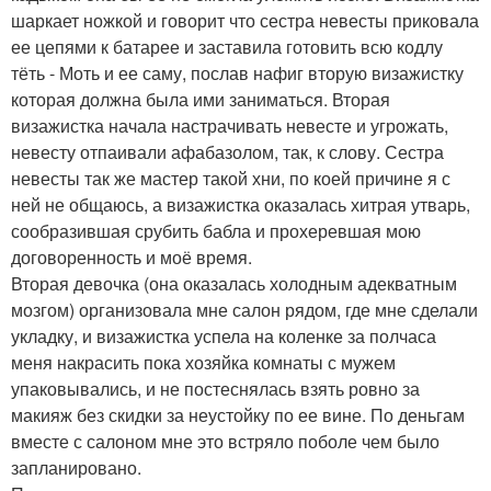
шаркает ножкой и говорит что сестра невесты приковала
ее цепями к батарее и заставила готовить всю кодлу
тёть - Моть и ее саму, послав нафиг вторую визажистку
которая должна была ими заниматься. Вторая
визажистка начала настрачивать невесте и угрожать,
невесту отпаивали афабазолом, так, к слову. Сестра
невесты так же мастер такой хни, по коей причине я с
ней не общаюсь, а визажистка оказалась хитрая утварь,
сообразившая срубить бабла и прохеревшая мою
договоренность и моё время.
Вторая девочка (она оказалась холодным адекватным
мозгом) организовала мне салон рядом, где мне сделали
укладку, и визажистка успела на коленке за полчаса
меня накрасить пока хозяйка комнаты с мужем
упаковывались, и не постеснялась взять ровно за
макияж без скидки за неустойку по ее вине. По деньгам
вместе с салоном мне это встряло поболе чем было
запланировано.