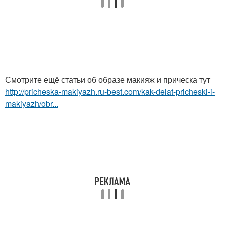
Смотрите ещё статьи об образе макияж и прическа тут
http://pricheska-makiyazh.ru-best.com/kak-delat-pricheski-i-
makiyazh/obr...