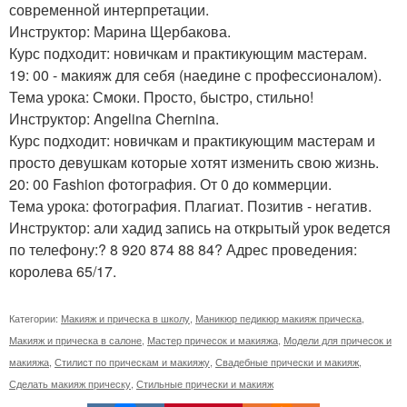
современной интерпретации.
Инструктор: Марина Щербакова.
Курс подходит: новичкам и практикующим мастерам.
19: 00 - макияж для себя (наедине с профессионалом).
Тема урока: Смоки. Просто, быстро, стильно!
Инструктор: Angelina Chernina.
Курс подходит: новичкам и практикующим мастерам и
просто девушкам которые хотят изменить свою жизнь.
20: 00 Fashion фотография. От 0 до коммерции.
Тема урока: фотография. Плагиат. Позитив - негатив.
Инструктор: али хадид запись на открытый урок ведется
по телефону:? 8 920 874 88 84? Адрес проведения:
королева 65/17.
Категории:
Макияж и прическа в школу
,
Маникюр педикюр макияж прическа
,
Макияж и прическа в салоне
,
Мастер причесок и макияжа
,
Модели для причесок и
макияжа
,
Стилист по прическам и макияжу
,
Свадебные прически и макияж
,
Сделать макияж прическу
,
Стильные прически и макияж