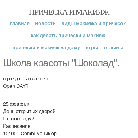
ПРИЧЕСКА И МАКИЯЖ
главная
новости
виды макияжа и причесок
как делать прически и макияж
прически и макияж на дому
игры
отзывы
Школа красоты "Шоколад".
п р е д с т а в л я е т:
Open DAY?
25 февряля.
День открытых дверей!
I в этом году?
Расписание:
10: 00 - Combi маникюр.