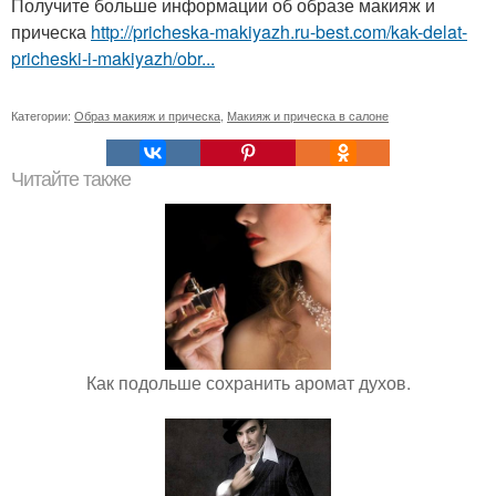
Получите больше информации об образе макияж и
прическа
http://pricheska-makiyazh.ru-best.com/kak-delat-
pricheski-i-makiyazh/obr...
Категории:
Образ макияж и прическа
,
Макияж и прическа в салоне
Читайте также
Как подольше сохранить аромат духов.