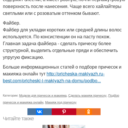
поверхность после нанесения. Чаще всего хайлайтеры
светлыми или с розоватым оттенком бывают.
Файбер.
Файбер для укладки коротких или средней длины волос
используется. По консистенции он на пасту похож.
Главная задача файбера - сделать прическу более
структурной, выделить отдельные пряди и обеспечить
упругую фиксацию.
Больше информационных статей о подборе причесок и
макияжа онлайн тут
http://pricheska-makiyazh.ru-
best.com/pricheski-i-makiyazh-na-domu/podbo...
Категории:
Модели для причесок и макияжа
,
Сделать макияж прическу
,
Подбор
причесок и макияжа онлайн
,
Макияж под прическу
Читайте также