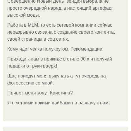
Совершенно Новый День" зендея выбрала не
просто очередной наряд, а настоящий артефакт
высокой моды.
Работа в MLM, то есть сетевой компании сейчас
неразрывно связана с создание своего контента,
своей страницы в соц сетях.
Кому идет челка полукругом. Рекомендации
Приходи к нам в прикиде в стиле 90 х и получай
подарки от руки вверх!
Щас приедут меня выкупать а тут очередь на
фотосессию со мной.
Привет, меня зовут Кристина?
Я с летними яркими вайбами на раздачу к вам!