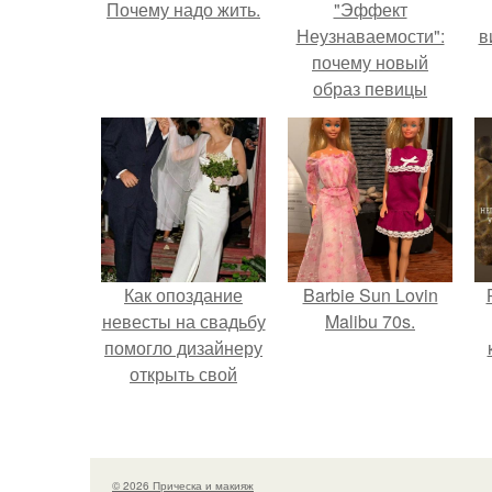
Почему надо жить.
"Эффект
Неузнаваемости":
в
почему новый
образ певицы
вызвал споры о
гранях
возможного?
Как опоздание
Barbie Sun Lovin
невесты на свадьбу
Malibu 70s.
помогло дизайнеру
открыть свой
бренд.
с
© 2026 Прическа и макияж