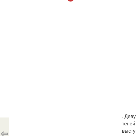
. Дев
теней
⇦
высту