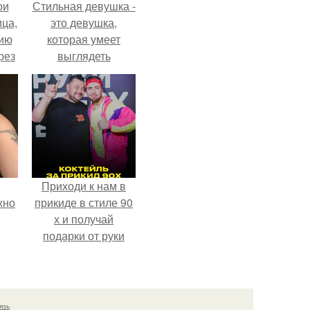
ои
Стильная девушка -
ца,
это девушка,
нию
которая умеет
рез
выглядеть
привлекательно и
элегантно в любои
ситуации.
Приходи к нам в
жно
прикиде в стиле 90
х и получай
подарки от руки
вверх!
язь