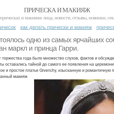
ПРИЧЕСКА И МАКИЯЖ
прическах и макияже лица, новости, отзывы, новинки, сек
ичесок
как делать прически и макияж
причес
тоялось одно из самых ярчайших со
ан маркл и принца Гарри.
г торжества года было множество слухов, фактов и обсужден
ты оставались тайной до самого ее появления на церемонии
ое и простое платье Givenchy, изысканную и романтичную 
анный макияж