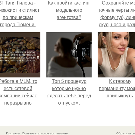
Я Таня Гилева -
Как пройти кастинг
Сохраняйте м
изажист и стилист
модельного
точные черты ли
по прическам
агентства?
форму губ, ли
города Тюмени.
скул, носа и раз
глаз.
Работа в MLM, то
Топ 5 процедур
К старому
есть сетевой
которые нужно
перманенту мо
компании сейчас
сделать тебе перед
привыкнуть.
неразрывно
отпуском.
вязана с создание
своего контента,
своей страницы в
соц сетях.
Контакты
Пользовательское соглашение
Обратная св