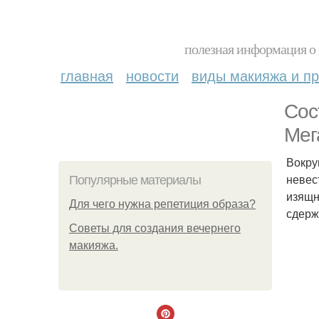
полезная информация о 
главная
новости
виды макияжа и пр
Сос
Мег
Вокру
невес
Популярные материалы
изящн
Для чего нужна репетиция образа?
сдерж
Советы для создания вечернего
макияжа.