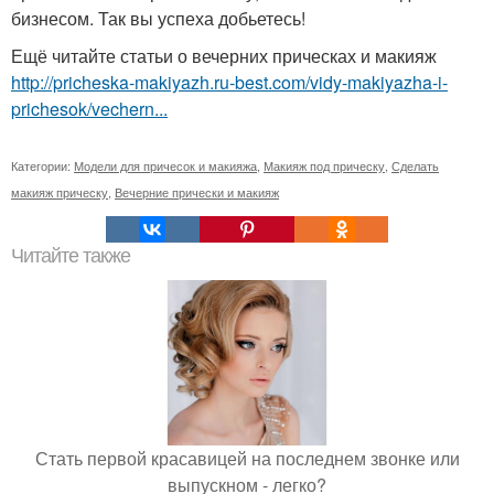
бизнесом. Так вы успеха добьетесь!
Ещё читайте статьи о вечерних прическах и макияж
http://pricheska-makiyazh.ru-best.com/vidy-makiyazha-i-
prichesok/vechern...
Категории:
Модели для причесок и макияжа
,
Макияж под прическу
,
Сделать
макияж прическу
,
Вечерние прически и макияж
Читайте также
Стать первой красавицей на последнем звонке или
выпускном - легко?