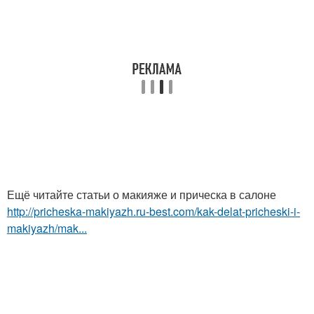
Ещё читайте статьи о макияже и прическа в салоне
http://pricheska-makiyazh.ru-best.com/kak-delat-pricheski-i-
makiyazh/mak...