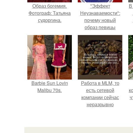
Образ богемия.
"Эффект
В
Фотограф: Татьяна
Неузнаваемости":
судоргина.
почему новый
образ певицы
вызвал споры о
гранях
возможного?
Barbie Sun Lovin
Работа в MLM, то
Malibu 70s.
есть сетевой
к
компании сейчас
ч
неразрывно
связана с создание
своего контента,
своей страницы в
соц сетях.