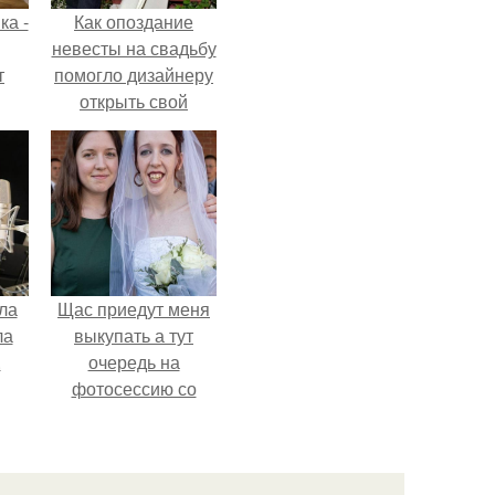
ка -
Как опоздание
невесты на свадьбу
т
помогло дизайнеру
открыть свой
о и
бренд.
бои
ла
Щас приедут меня
ла
выкупать а тут
.
очередь на
фотосессию со
мной.