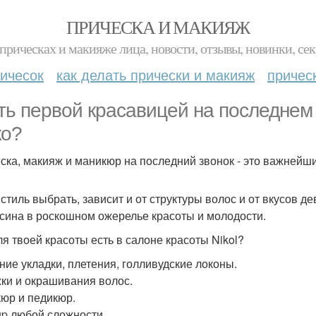
ПРИЧЕСКА И МАКИЯЖ
прическах и макияже лица, новости, отзывы, новинки, сек
ичесок
как делать прически и макияж
причес
ть первой красавицей на последнем 
ко?
ска, макияж и маникюр на последний звонок - это важнейш
 стиль выбрать, зависит и от структуры волос и от вкусов д
усина в роскошном ожерелье красоты и молодости.
ля твоей красоты есть в салоне красоты Nikol?
ние укладки, плетения, голливудские локоны.
ки и окрашивания волос.
юр и педикюр.
p любой сложности.