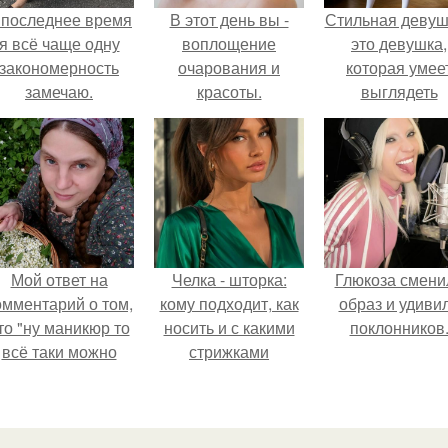
 последнее время
В этот день вы -
Стильная девуш
я всё чаще одну
воплощение
это девушка,
закономерность
очарования и
которая умее
замечаю.
красоты.
выглядеть
привлекательн
элегантно в лю
ситуации.
Мой ответ на
Челка - шторка:
Глюкоза смени
омментарий о том,
кому подходит, как
образ и удиви
то "ну маникюр то
носить и с какими
поклонников
всё таки можно
стрижками
было бы сделать.
сочетать.