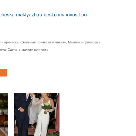
richeska-makiyazh.ru-best.com/novosti-po-
 и прическа
,
Стильные прически и макияж
,
Макияж и прическа в
ияжа
,
Сделать макияж прическу