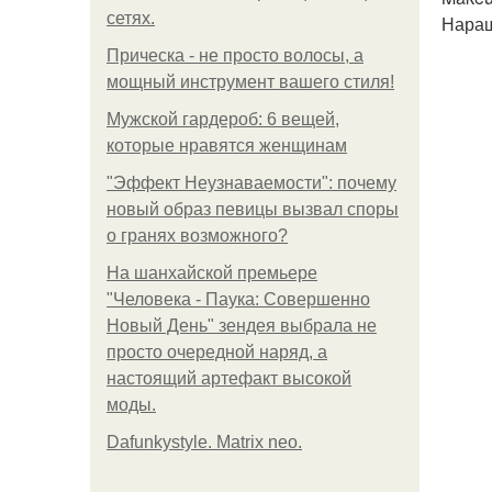
сетях.
Наращ
Прическа - не просто волосы, а
мощный инструмент вашего стиля!
Мужской гардероб: 6 вещей,
которые нравятся женщинам
"Эффект Неузнаваемости": почему
новый образ певицы вызвал споры
о гранях возможного?
На шанхайской премьере
"Человека - Паука: Совершенно
Новый День" зендея выбрала не
просто очередной наряд, а
настоящий артефакт высокой
моды.
Dafunkystyle. Matrix neo.