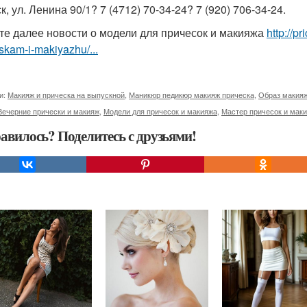
ск, ул. Ленина 90/1? 7 (4712) 70-34-24? 7 (920) 706-34-24.
те далее новости о модели для причесок и макияжа
http://p
skam-i-makiyazhu/...
и:
Макияж и прическа на выпускной
,
Маникюр педикюр макияж прическа
,
Образ макияж
Вечерние прически и макияж
,
Модели для причесок и макияжа
,
Мастер причесок и мак
авилось? Поделитесь с друзьями!