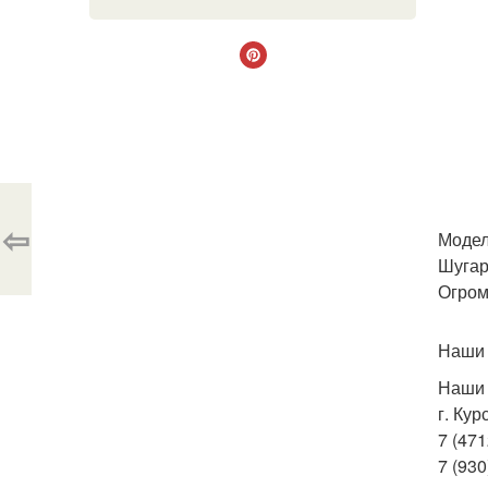
⇦
Модел
Шугар
Огром
Наши 
Наши 
г. Кур
7 (471
7 (930