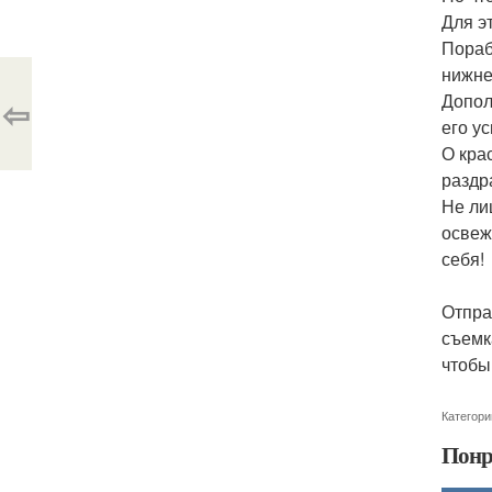
Для э
Пораб
нижне
Допол
⇦
его у
О кра
раздр
Не ли
освеж
себя!
Отпра
съемк
чтобы
Категори
Понр