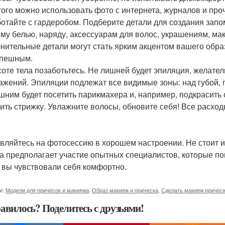
того можно использовать фото с интернета, журналов и про
отайте с гардеробом. Подберите детали для создания запо
му белью, наряду, аксессуарам для волос, украшениям, ма
нительные детали могут стать ярким акцентом вашего образ
спешным.
соте тела позаботьтесь. Не лишней будет эпиляция, желат
ажений. Эпиляции подлежат все видимые зоны: над губой, 
шним будет посетить парикмахера и, например, подкрасить 
ить стрижку. Увлажните волосы, обновите себя! Все расход
вляйтесь на фотосессию в хорошем настроении. Не стоит 
а предполагает участие опытных специалистов, которые пом
 вы чувствовали себя комфортно.
и:
Модели для причесок и макияжа
,
Образ макияж и прическа
,
Сделать макияж причес
авилось? Поделитесь с друзьями!