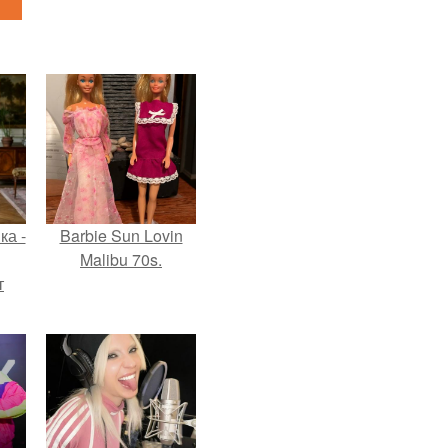
ка -
Barbie Sun Lovin
Malibu 70s.
т
о и
бои