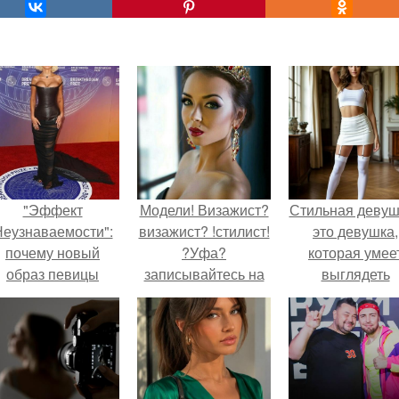
"Эффект
Модели! Визажист?
Стильная девуш
еузнаваемости":
визажист? !стилист!
это девушка,
почему новый
?Уфа?
которая умее
образ певицы
записывайтесь на
выглядеть
вызвал споры о
профессиональный
привлекательн
гранях
макияж! ?прически?
элегантно в лю
возможного?
!локоны! работаю с
ситуации.
выездом на дом.
1000 руб.