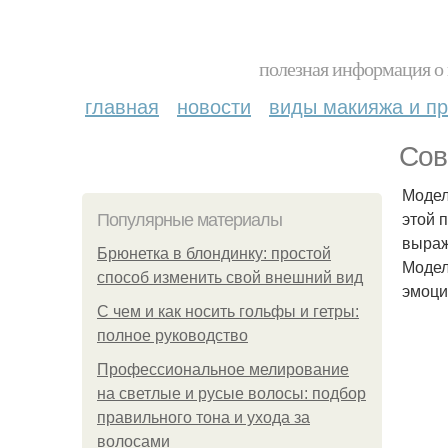
полезная информация о 
главная
новости
виды макияжа и пр
Сов
Модел
этой 
Популярные материалы
выраж
Брюнетка в блондинку: простой
Модел
способ изменить свой внешний вид
эмоци
С чем и как носить гольфы и гетры:
полное руководство
Профессиональное мелирование
на светлые и русые волосы: подбор
правильного тона и ухода за
волосами