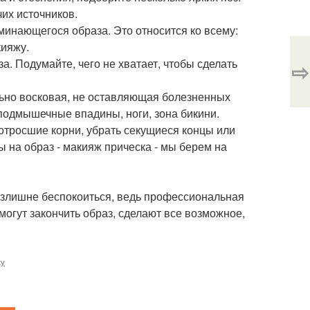
чих источников.
минающегося образа. Это относится ко всему:
кияжу.
а. Подумайте, чего не хватает, чтобы сделать
⇨
ельно восковая, не оставляющая болезненных
подмышечные впадины, ноги, зона бикини.
отросшие корни, убрать секущиеся концы или
ы на образ - макияж прическа - мы берем на
излишне беспокоиться, ведь профессиональная
огут закончить образ, сделают все возможное,
ку