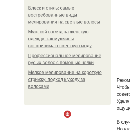
Блеск и стиль: самые
востребованные виды
мелирования на светлые волосы
Мужской взгляд на женскую
одежду: как мужчины
воспринимают женскую моду
Профессиональное мелирование
русых волос с помощью чёлки
Мелкое мелирование на короткую
Реком
стрижку: подход к уходу за
Чтобы
волосами
совет
Уделя
ощуще
В слу
Но чт