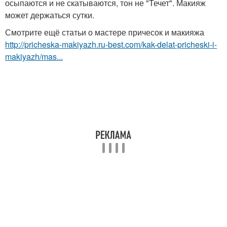
осыпаются и не скатываются, тон не "Течет". Макияж
может держаться сутки.
Смотрите ещё статьи о мастере причесок и макияжа
http://pricheska-makiyazh.ru-best.com/kak-delat-pricheski-i-
makiyazh/mas...