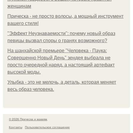
женщинам
Прическа - не просто волосы, а мощный инструмент
вашего стиля!
"Эффект Неузнаваемости": почему новый образ
певицы вызвал споры о гранях возможного?
На шанхайской премьере "Человека - Паука:
Совершенно Новый День" зендея выбрала не
просто очередной наряд, а настоящий артефакт
высокой моды.
Улыбка - это не мелочь, а деталь, которая меняет
весь образ человека.
© 2026 Прическа и макияж
Контакты
Пользовательское соглашение