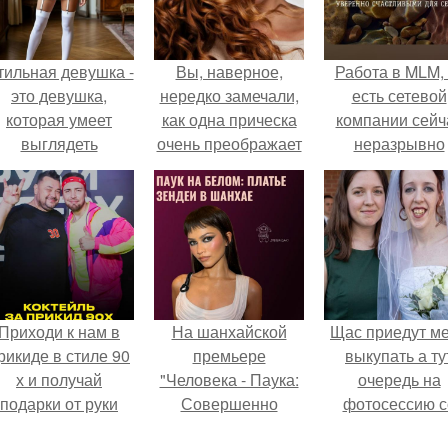
тильная девушка -
Вы, наверное,
Работа в MLM, 
это девушка,
нередко замечали,
есть сетевой
которая умеет
как одна прическа
компании сейч
выглядеть
очень преображает
неразрывно
привлекательно и
человека, а другая
связана с созда
легантно в любои
напрочь лишает его
своего контент
ситуации.
внешней
своей страниц
привлекательности?
соц сетях.
Приходи к нам в
На шанхайской
Щас приедут м
рикиде в стиле 90
премьере
выкупать а ту
х и получай
"Человека - Паука:
очередь на
подарки от руки
Совершенно
фотосессию с
вверх!
Новый День"
мной.