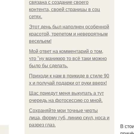
связана с создание своего
контента, своей страницы в соц
сетях.
Этот день был наполнен особенной
красотой, трепетом и невероятным
весельем!
Мой ответ на комментарий о том,
что "ну маникюр то всё таки можно
было бы сделать.
Приходи к нам в прикиде в стиле 90
х и получай подарки от руки вверх!
Щас приедут меня выкупать а тут
очередь на фотосессию со мной.
Сохраняйте мои точные черты
лица, форму губ, линию скул, носа и
разрез глаз.
В сто
причё