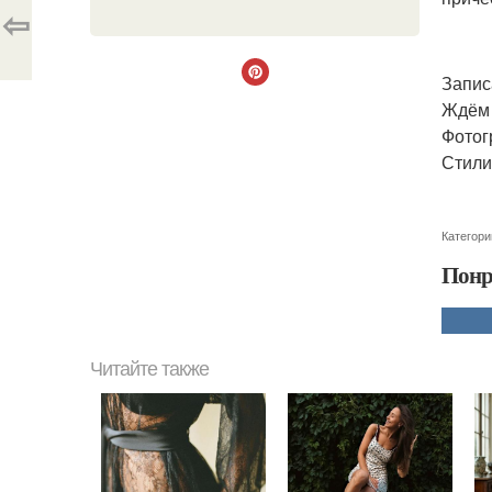
⇦
Запис
Ждём 
Фотог
Стили
Категори
Понр
Читайте также