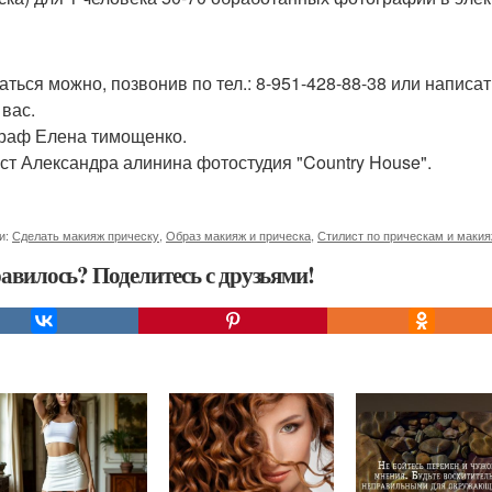
аться можно, позвонив по тел.: 8-951-428-88-38 или написат
вас.
раф Елена тимощенко.
ст Александра алинина фотостудия "Country House".
и:
Сделать макияж прическу
,
Образ макияж и прическа
,
Стилист по прическам и маки
авилось? Поделитесь с друзьями!