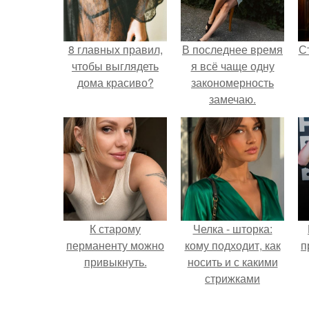
8 главных правил,
В последнее время
С
чтобы выглядеть
я всё чаще одну
дома красиво?
закономерность
замечаю.
э
К старому
Челка - шторка:
перманенту можно
кому подходит, как
п
привыкнуть.
носить и с какими
стрижками
сочетать.