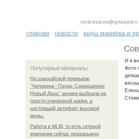
полезная информация о 
главная
новости
виды макияжа и пр
Сов
И я в
Фото 
Популярные материалы
детка
На шанхайской премьере
весны
"Человека - Паука: Совершенно
Елены
Новый День" зендея выбрала не
Стоим
просто очередной наряд, а
настоящий артефакт высокой
моды.
Работа в MLM, то есть сетевой
компании сейчас неразрывно