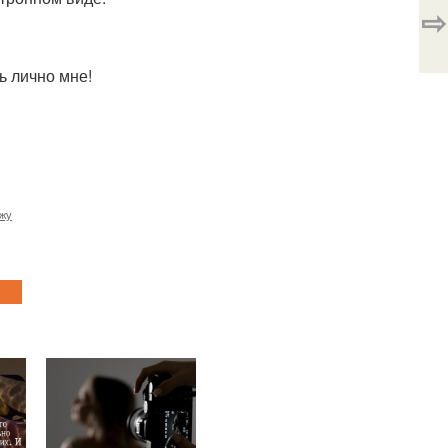
⇨
ь лично мне!
яжу