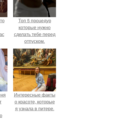
то
Топ 5 процедур
которые нужно
ас
сделать тебе перед
отпуском.
ние
а,
ы в
еня
Интересные факты
т
о красоте, которые
я узнала в питере.
о