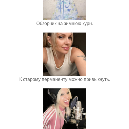
Обзорчик на зимнюю курн.
К старому перманенту можно привыкнуть.