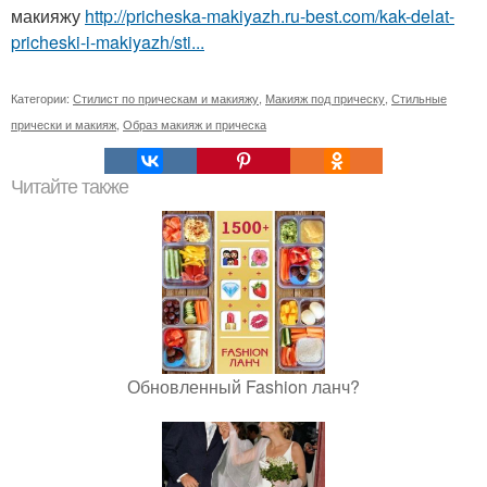
макияжу
http://pricheska-makiyazh.ru-best.com/kak-delat-
pricheski-i-makiyazh/sti...
Категории:
Стилист по прическам и макияжу
,
Макияж под прическу
,
Стильные
прически и макияж
,
Образ макияж и прическа
Читайте также
Обновленный Fashion ланч?