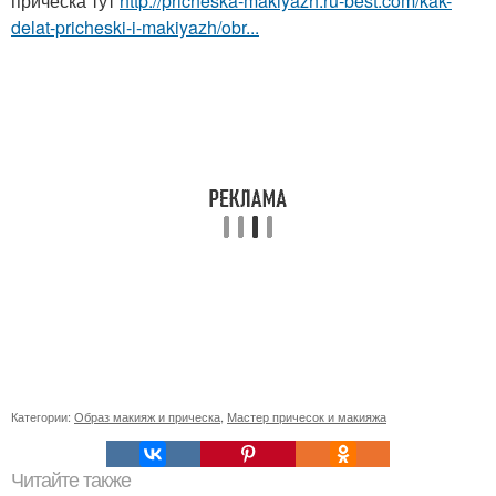
прическа тут
http://pricheska-makiyazh.ru-best.com/kak-
delat-pricheski-i-makiyazh/obr...
Категории:
Образ макияж и прическа
,
Мастер причесок и макияжа
Читайте также