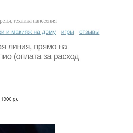
реты, техника нанесения
ки и макияж на дому
игры
отзывы
ая линия, прямо на
ио (оплата за расход
1300 р).