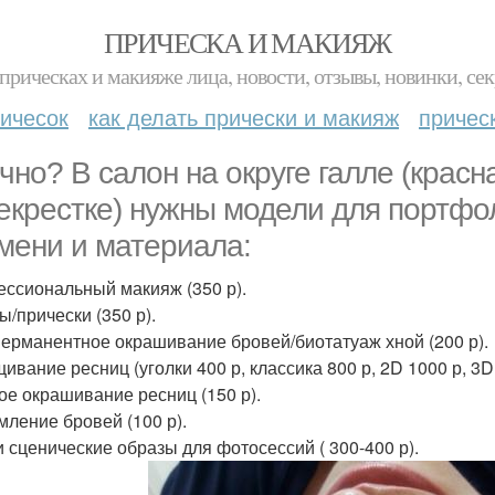
ПРИЧЕСКА И МАКИЯЖ
прическах и макияже лица, новости, отзывы, новинки, сек
ичесок
как делать прически и макияж
причес
чно? В салон на округе галле (красн
екрестке) нужны модели для портфол
мени и материала:
ссиональный макияж (350 р).
ы/прически (350 р).
ерманентное окрашивание бровей/биотатуаж хной (200 р).
ивание ресниц (уголки 400 р, классика 800 р, 2D 1000 р, 3D 
ое окрашивание ресниц (150 р).
ление бровей (100 р).
и сценические образы для фотосессий ( 300-400 р).