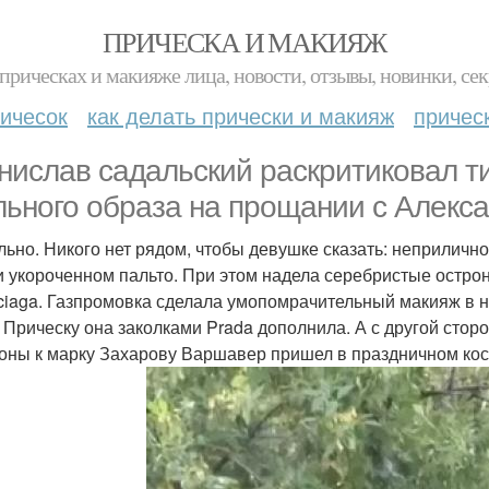
ПРИЧЕСКА И МАКИЯЖ
прическах и макияже лица, новости, отзывы, новинки, сек
ичесок
как делать прически и макияж
причес
нислав садальский раскритиковал ти
льного образа на прощании с Алекс
льно. Никого нет рядом, чтобы девушке сказать: неприличн
и укороченном пальто. При этом надела серебристые остро
ciaga. Газпромовка сделала умопомрачительный макияж в н
. Прическу она заколками Prada дополнила. А с другой сто
оны к марку Захарову Варшавер пришел в праздничном ко