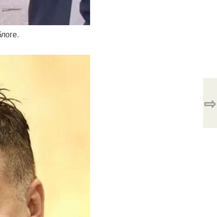
логе.
⇨