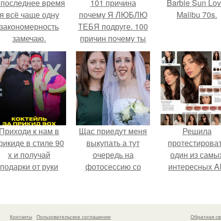
 последнее время
101 причина
Barbie Sun Lov
я всё чаще одну
почему Я ЛЮБЛЮ
Malibu 70s.
закономерность
ТЕБЯ подруге. 100
замечаю.
причин почему ты
моя лучшая
подруга.
Приходи к нам в
Щас приедут меня
Решила
рикиде в стиле 90
выкупать а тут
протестирова
х и получай
очередь на
один из самы
подарки от руки
фотосессию со
интересных AI
вверх!
мной.
промтов для бь
- анализа.
Контакты
Пользовательское соглашение
Обратная св