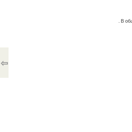
. В о
⇦