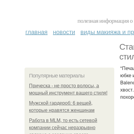
полезная информация о 
главная
новости
виды макияжа и пр
Ста
сти
"Печа
юбке 
Популярные материалы
Balen
Прическа - не просто волосы, а
хвост
мощный инструмент вашего стиля!
похор
Мужской гардероб: 6 вещей,
которые нравятся женщинам
Работа в MLM, то есть сетевой
компании сейчас неразрывно