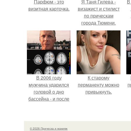
Парфюм - это
Я Таня Гилева -
В
визитная карточка.
визажист и стилист
по прическам
города Тюмени.
В 2006 году
К старому
мужчина ударился
перманенту можно
п
головой о дно
привыкнуть.
бассейна - и после
этого его жизнь
изменилась самым
странным образом.
© 2026 Прическа и макияж