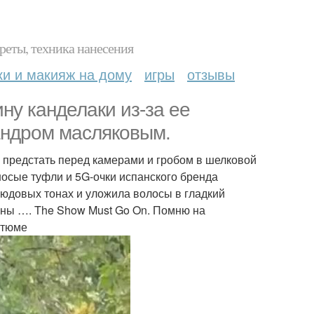
реты, техника нанесения
ки и макияж на дому
игры
отзывы
ну канделаки из-за ее
андром масляковым.
о предстать перед камерами и гробом в шелковой
носые туфли и 5G-очки испанского бренда
юдовых тонах и уложила волосы в гладкий
роны …. The Show Must Go On. Помню на
стюме