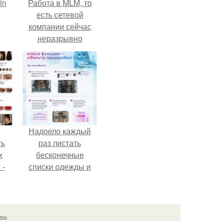
in
Работа в MLM, то
есть сетевой
компании сейчас
неразрывно
связана с создание
своего контента,
своей страницы в
соц сетях.
Надоело каждый
ть
раз листать
х
бесконечные
 -
списки одежды и
юти
заново собирать
любимый лук по
кусочкам?
язь