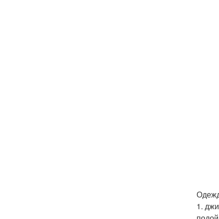
Одежд
1. дж
подой