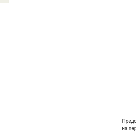
Предс
на пе