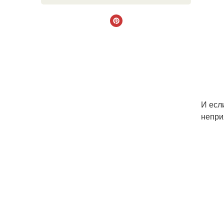
И есл
непри