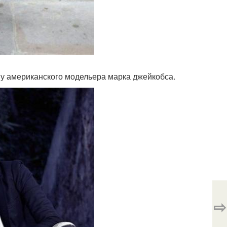
ву американского модельера марка джейкобса.
⇨