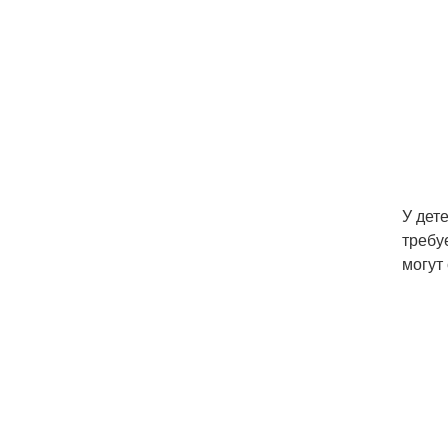
У дет
требу
могут