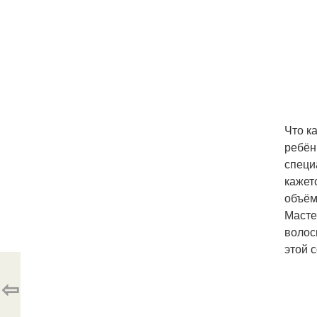
Что к
ребён
специ
кажет
объём
Масте
волос
этой 
⇦