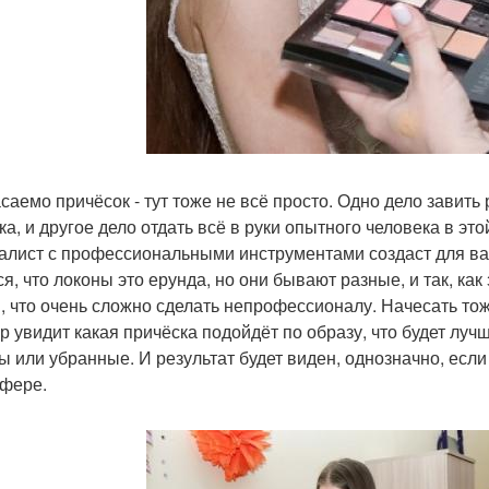
асаемо причёсок - тут тоже не всё просто. Одно дело завить 
ка, и другое дело отдать всё в руки опытного человека в э
алист с профессиональными инструментами создаст для ва
ся, что локоны это ерунда, но они бывают разные, и так, как
, что очень сложно сделать непрофессионалу. Начесать тож
р увидит какая причёска подойдёт по образу, что будет лу
ы или убранные. И результат будет виден, однозначно, есл
сфере.