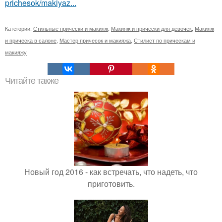
prichesok/makiyaz...
Категории:
Стильные прически и макияж
,
Макияж и прически для девочек
,
Макияж
и прическа в салоне
,
Мастер причесок и макияжа
,
Стилист по прическам и
макияжу
Читайте также
Новый год 2016 - как встречать, что надеть, что
приготовить.