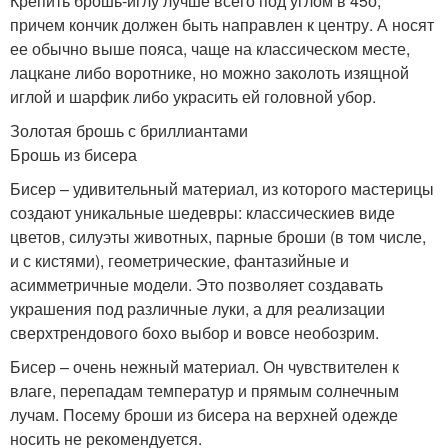
Крепить брошь-иглу лучше всего под углом в 45
о
,
причем кончик должен быть направлен к центру. А носят
ее обычно выше пояса, чаще на классическом месте,
лацкане либо воротнике, но можно заколоть изящной
иглой и шарфик либо украсить ей головной убор.
Золотая брошь с бриллиантами
Брошь из бисера
Бисер – удивительный материал, из которого мастерицы
создают уникальные шедевры: классическиев виде
цветов, силуэты животных, парные броши (в том числе,
и с кистями), геометрические, фантазийные и
асимметричные модели. Это позволяет создавать
украшения под различные луки, а для реализации
сверхтрендового бохо выбор и вовсе необозрим.
Бисер – очень нежный материал. Он чувствителен к
влаге, перепадам температур и прямым солнечным
лучам. Посему броши из бисера на верхней одежде
носить не рекомендуется.