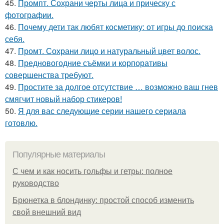
45.
Промпт. Сохрани черты лица и прическу с
фотографии.
46.
Почему дети так любят косметику: от игры до поиска
себя.
47.
Промт. Сохрани лицо и натуральный цвет волос.
48.
Предновогодние съёмки и корпоративы
совершенства требуют.
49.
Простите за долгое отсутствие … возможно ваш гнев
смягчит новый набор стикеров!
50.
Я для вас следующие серии нашего сериала
готовлю.
Популярные материалы
С чем и как носить гольфы и гетры: полное
руководство
Брюнетка в блондинку: простой способ изменить
свой внешний вид