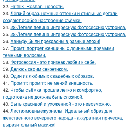
32.
Hrithik_Roshan_новости.
33.
Лёгкий образ, нежные оттенки и стильные детали
создают особое настроение съёмки.
34.
28-Летняя певица интересную фотосессию устроила.
35.
28-Летняя певица интересную фотосессию устроила.
36.
Ханьфу были прекрасны в разные эпохи!
37.
Промт: портрет женщины с длинными прямыми
темными волосами.
38.
Фотосессия - это признак любви к себе.
39.
Делюсь своим секретиком.
40.
Один из любимых свадебных образов.
41.
Промпт: промпт: не меняй внешность.
42.
Чтобы съёмка прошла легко и комфортно,
подготовка не должна быть сложной.
43.
Быть красивой и ухоженной - это невозможно.
44.
Листаямодныежурналы. Идеальный образ для
женственного вечернего наряда - аккуратная прическа,
выразительный макияж!