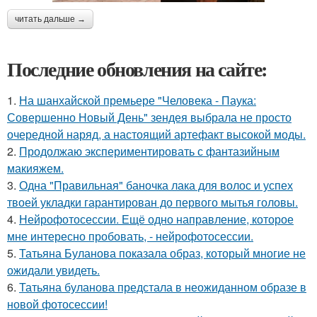
читать дальше →
Последние обновления на сайте:
1.
На шанхайской премьере "Человека - Паука:
Совершенно Новый День" зендея выбрала не просто
очередной наряд, а настоящий артефакт высокой моды.
2.
Продолжаю экспериментировать с фантазийным
макияжем.
3.
Одна "Правильная" баночка лака для волос и успех
твоей укладки гарантирован до первого мытья головы.
4.
Нейрофотосессии. Ещё одно направление, которое
мне интересно пробовать, - нейрофотосессии.
5.
Татьяна Буланова показала образ, который многие не
ожидали увидеть.
6.
Татьяна буланова предстала в неожиданном образе в
новой фотосессии!