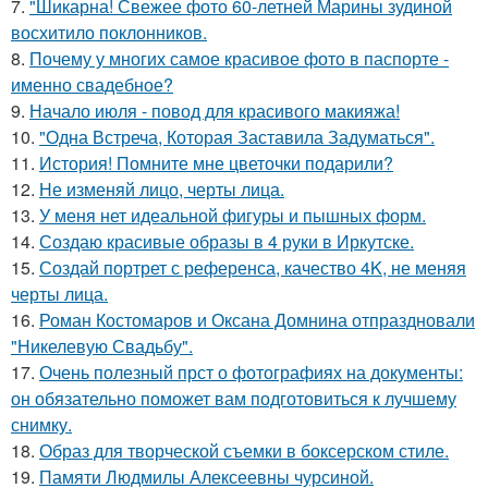
7.
"Шикарна! Свежее фото 60-летней Марины зудиной
восхитило поклонников.
8.
Почему у многих самое красивое фото в паспорте -
именно свадебное?
9.
Начало июля - повод для красивого макияжа!
10.
"Одна Встреча, Которая Заставила Задуматься".
11.
История! Помните мне цветочки подарили?
12.
Не изменяй лицо, черты лица.
13.
У меня нет идеальной фигуры и пышных форм.
14.
Создаю красивые образы в 4 руки в Иркутске.
15.
Создай портрет с референса, качество 4K, не меняя
черты лица.
16.
Роман Костомаров и Оксана Домнина отпраздновали
"Никелевую Свадьбу".
17.
Очень полезный прст о фотографиях на документы:
он обязательно поможет вам подготовиться к лучшему
снимку.
18.
Образ для творческой съемки в боксерском стиле.
19.
Памяти Людмилы Алексеевны чурсиной.