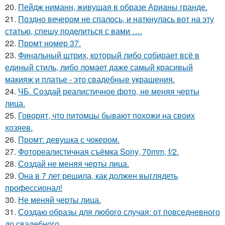
20.
Пейдж ниманн, живущая в образе Арианы гранде.
21.
Поздно вечером не спалось, и наткнулась вот на эту
статью, спешу поделиться с вами ….
22.
Промт номер 37.
23.
Финальный штрих, который либо собирает всё в
единый стиль, либо ломает даже самый красивый
макияж и платье - это свадебные украшения.
24.
ЧБ. Создай реалистичное фото, не меняя черты
лица.
25.
Говорят, что питомцы бывают похожи на своих
хозяев.
26.
Промт: девушка с чокером.
27.
Фотореалистичная съёмка Sony, 70mm, f/2.
28.
Создай не меняя черты лица.
29.
Она в 7 лет решила, как должен выглядеть
профессионал!
30.
Не меняй черты лица.
31.
Создаю образы для любого случая: от повседневного
до свадебного.