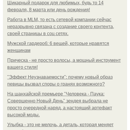
Шикарный подарок для любимых, будь то 14
февраля, 8 марта или день рождения!
Работа в MLM, то есть сетевой компании сейчас
неразрывно связана с создание своего контента,
своей страницы в соц сетях.
Мужской гардероб: 6 вещей, которые нравятся
женщинам
Прическа - не просто волосы, а мощный инструмент
вашего стиля!
"Эффект Неузнаваемости": почему новый образ
певицы вызвал споры о гранях возможного?
На шанхайской премьере "Человека - Паука:
Совершенно Новый День" зендея выбрала не
просто очередной наряд, а настоящий артефакт
высокой моды.
Улыбка - это не мелочь, а деталь, которая меняет