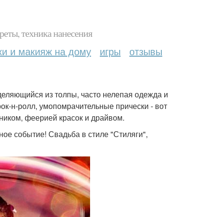
реты, техника нанесения
ки и макияж на дому
игры
отзывы
ыделяющийся из толпы, часто нелепая одежда и
к-н-ролл, умопомрачительные прически - вот
дником, феерией красок и драйвом.
ное событие! Свадьба в стиле "Стиляги",