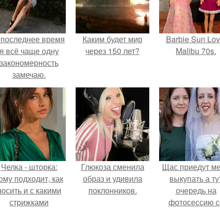
 последнее время
Каким будет мир
Barbie Sun Lov
я всё чаще одну
через 150 лет?
Malibu 70s.
закономерность
замечаю.
Челка - шторка:
Глюкоза сменила
Щас приедут м
ому подходит, как
образ и удивила
выкупать а ту
носить и с какими
поклонников.
очередь на
стрижками
фотосессию с
сочетать.
мной.