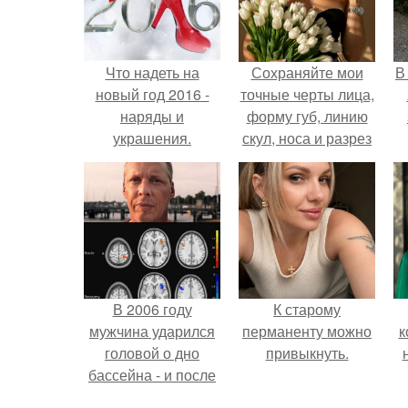
Что надеть на
Сохраняйте мои
В
новый год 2016 -
точные черты лица,
наряды и
форму губ, линию
украшения.
скул, носа и разрез
глаз.
В 2006 году
К старому
мужчина ударился
перманенту можно
к
головой о дно
привыкнуть.
бассейна - и после
этого его жизнь