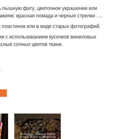
ть пышную фату, цветочное украшение или
акияж: красная помада и черные стрелки ….
 пластинок или в виде старых фотографий.
ции с использованием кусочков виниловых
асные сочных цветов ткани.
у