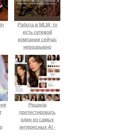
in
Работа в MLM, то
есть сетевой
компании сейчас
неразрывно
связана с создание
своего контента,
своей страницы в
соц сетях.
еня
Решила
т
протестировать
один из самых
о
интересных AI -
промтов для бьюти