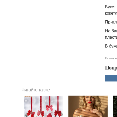
Букет
кокет
Пригл
На ба
пласт
В бук
Категори
Понр
Читайте также