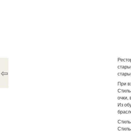
Ресто
стары
⇦
стары
При в
Стиль
очки,
Из об
брасле
Стиль
Стиль