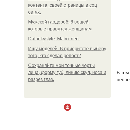
контента, своей страницы в соц
сетях.
Мужской гардероб: 6 вещей,
которые нравятся женщинам
Dafunkystyle. Matrix neo.
Ищу моделей. В приоритете выберу
того, кто сделал репост?
Сохраняйте мои точные черты
В том
лица, форму губ, линию скул, носа и
непре
разрез глаз.