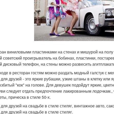
ран виниловыми пластинками на стенах и мишурой на полу
й советский проигрыватель на бобинах, пластинки, постаре
й дисковый телефон, на стены можно развесить агитплакат
ходе в ресторан гостям можно раздать модный галстук с ме
 для друзей - это яркие рубашки, узкие штаны в клетку или я
 взбитый "кок" на голове. Для девушек подойдут яркие, цве
уви следует отдать предпочтение лакированным лодочкам., ч
ты, прическа в стиле 50-х.
 для друзей на свадьбе в стиле стиляг, винтажное авто, сак
 для друзей на свадьбе в стиле стиляг.