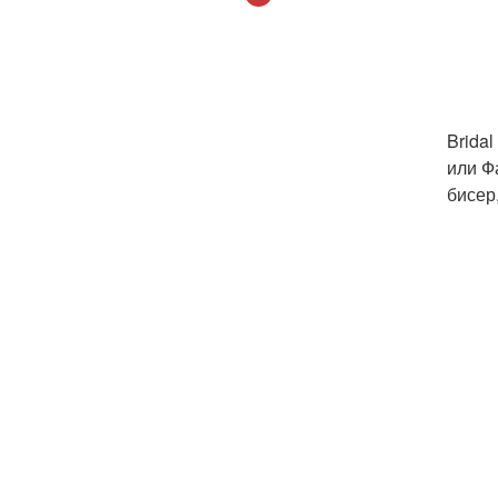
Brida
или Ф
бисер