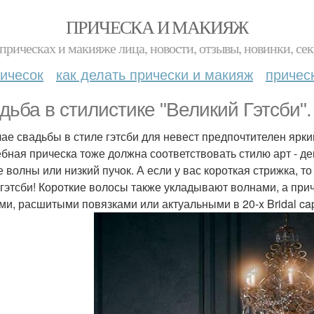
ПРИЧЕСКА И МАКИЯЖ
прическах и макияже лица, новости, отзывы, новинки, сек
ичесок
как делать прически и макияж
причес
дьба в стилистике "Великий Гэтсби".
чае свадьбы в стиле гэтсби для невест предпочтителен яркий
бная прическа тоже должна соответствовать стилю арт - де
е волны или низкий пучок. А если у вас короткая стрижка, т
 гэтсби! Короткие волосы также укладывают волнами, а пр
ми, расшитыми повязками или актуальными в 20-x Bridal ca