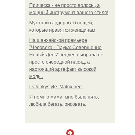
Прическа - не просто волосы, а
мощный инструмент вашего стиля!
Мужской гардероб: 6 вещей,
которые нравятся женщинам
На шанхайской премьере
"Человека - Паука: Совершенно
Новый День" зендея выбрала не
просто очередной наряд, а
настоящий артефакт высокой
моды.
Dafunkystyle. Matrix neo.
Я помню мама, мне было пять,
любила бегать, рисовать.