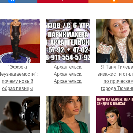
"Эффект
Архангельск.
Я Таня Гилева
еузнаваемости":
Архангельск.
визажист и стил
почему новый
Архангельск.
по прическа
образ певицы
города Тюмен
вызвал споры о
гранях
возможного?