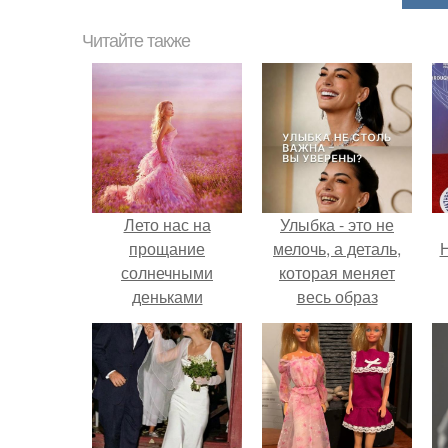
Читайте также
Лето нас на
Улыбка - это не
прощание
мелочь, а деталь,
Н
солнечными
которая меняет
деньками
весь образ
порадовало?
человека.