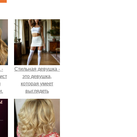
 -
Стильная девушка -
ист
это девушка,
м
которая умеет
и.
выглядеть
привлекательно и
элегантно в любои
ситуации.