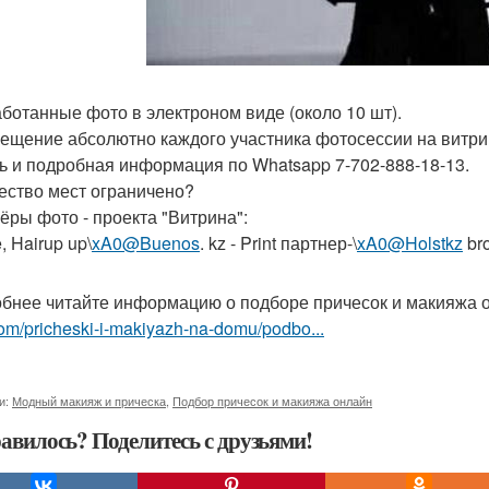
аботанные фото в электроном виде (около 10 шт).
мещение абсолютно каждого участника фотосессии на витри
ь и подробная информация по Whatsapp 7-702-888-18-13.
ество мест ограничено?
ёры фото - проекта "Витрина":
, Hairup up\
xA0@Buenos
. kz - Print партнер-\
xA0@Holstkz
br
бнее читайте информацию о подборе причесок и макияжа 
om/pricheski-i-makiyazh-na-domu/podbo...
и:
Модный макияж и прическа
,
Подбор причесок и макияжа онлайн
авилось? Поделитесь с друзьями!