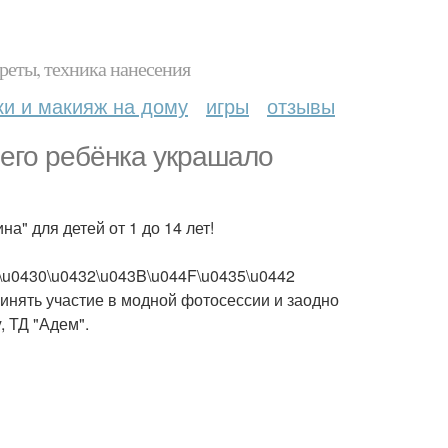
реты, техника нанесения
ки и макияж на дому
игры
отзывы
его ребёнка украшало
на" для детей от 1 до 14 лет!
\u0430\u0432\u043B\u044F\u0435\u0442
инять участие в модной фотосессии и заодно
, ТД "Адем".