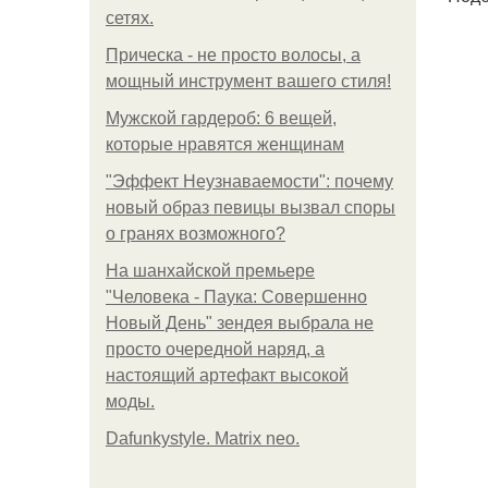
сетях.
Прическа - не просто волосы, а
мощный инструмент вашего стиля!
Мужской гардероб: 6 вещей,
которые нравятся женщинам
"Эффект Неузнаваемости": почему
новый образ певицы вызвал споры
о гранях возможного?
На шанхайской премьере
"Человека - Паука: Совершенно
Новый День" зендея выбрала не
просто очередной наряд, а
настоящий артефакт высокой
моды.
Dafunkystyle. Matrix neo.