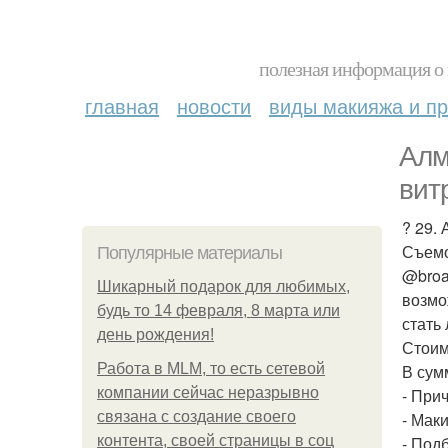
полезная информация о 
главная
новости
виды макияжа и пр
Алм
вит
? 29. 
Съемо
Популярные материалы
@broa
Шикарный подарок для любимых,
возмо
будь то 14 февраля, 8 марта или
стать
день рождения!
Стоим
Работа в MLM, то есть сетевой
В сум
компании сейчас неразрывно
- Прич
связана с создание своего
- Мак
контента, своей страницы в соц
- Под