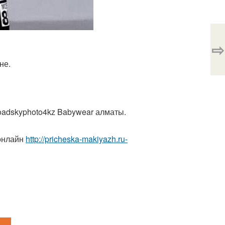
⇨
не.
oadskyphoto4kz Babywear алматы.
онлайн
http://pricheska-makiyazh.ru-