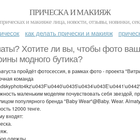
ПРИЧЕСКА И МАКИЯЖ
прическах и макияже лица, новости, отзывы, новинки, сек
ичесок
как делать прически и макияж
причес
аты? Хотите ли вы, чтобы фото ваш
рины модного бутика?
Августа пройдёт фотосессия, в рамках фото - проекта "Витри
чная команда
dskyphoto4kz\u043F\u0440\u0435\u0434\u043E\u0441\u0442
жность маленьким моделям почувствовать себя звездой, пр
 лицом популярного бренда "Baby Wear"@Baby. Wear. Almaty
ость 12000 тенге.
му входят:
еска.
ияж.
бор одежды.