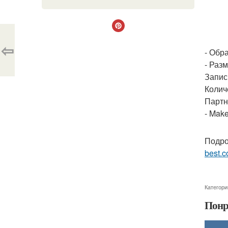
⇦
- Обр
- Раз
Запис
Колич
Партн
- Make
Подро
best.c
Категори
Понр