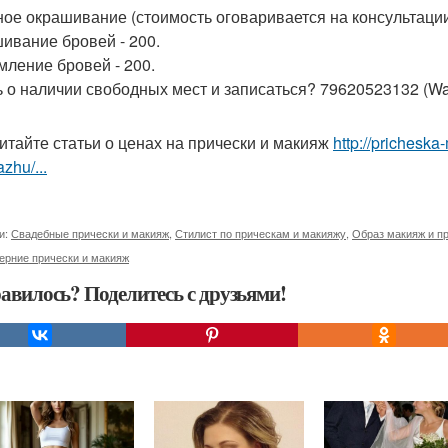
ое окрашивание (стоимость оговаривается на консультации
ивание бровей - 200.
ление бровей - 200.
ь о наличии свободных мест и записаться? 79620523132 (Wats
итайте статьи о ценах на прически и макияж
http://prichesk
zhu/...
и:
Свадебные прически и макияж
,
Стилист по прическам и макияжу
,
Образ макияж и п
ерние прически и макияж
авилось? Поделитесь с друзьями!