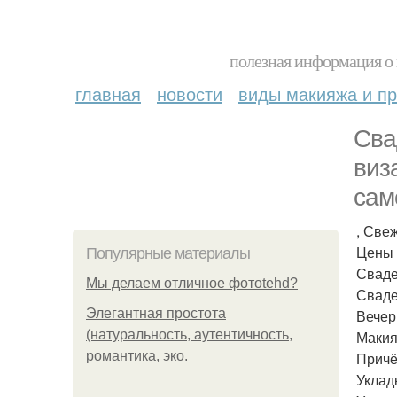
полезная информация о 
главная
новости
виды макияжа и пр
Сва
виз
сам
, Све
Цены 
Популярные материалы
Сваде
Мы делаем отличное фотоtehd?
Сваде
Элегантная простота
Вечер
(натуральность, аутентичность,
Макия
романтика, эко.
Причё
Укладк