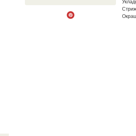
Уклад
Стриж
Окраш