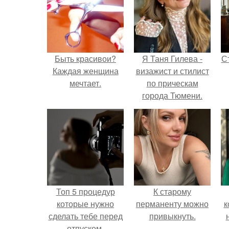
Быть красивои?
Я Таня Гилева -
С
Каждая женщина
визажист и стилист
мечтает.
по прическам
города Тюмени.
э
Топ 5 процедур
К старому
которые нужно
перманенту можно
к
сделать тебе перед
привыкнуть.
отпуском.