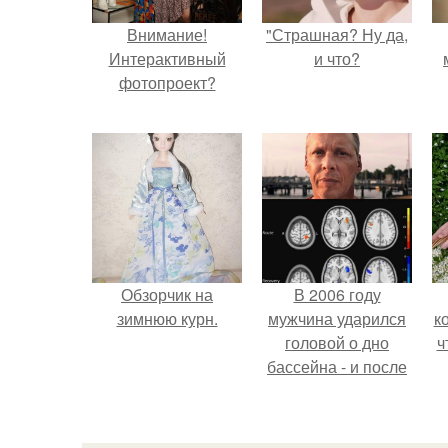
Внимание!
"Страшная? Ну да,
Интерактивный
и что?
фотопроект?
Обзорчик на
В 2006 году
зимнюю курн.
мужчина ударился
к
головой о дно
ч
бассейна - и после
этого его жизнь
изменилась самым
странным образом.