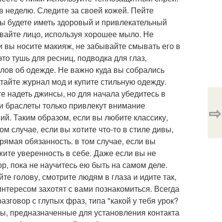
в неделю. Следите за своей кожей. Пейте
вы будете иметь здоровый и привлекательный
ывайте лицо, используя хорошее мыло. Не
 вы носите макияж, не забывайте смывать его в
то тушь для ресниц, подводка для глаз,
слов об одежде. Не важно куда вы собрались
стайте журнал мод и купите стильную одежду.
е надеть джинсы, но для начала убедитесь в
 и браслеты только привлекут внимание
⇨
й. Таким образом, если вы любите классику,
м случае, если вы хотите что-то в стиле дивы,
прямая обязанность. в том случае, если вы
ите уверенность в себе. Даже если вы не
ор, пока не научитесь ею быть на самом деле.
те голову, смотрите людям в глаза и идите так,
 интересом захотят с вами познакомиться. Всегда
зговор с глупых фраз, типа "какой у тебя урок?
ы, предназначенные для установления контакта