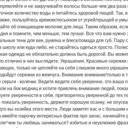
прямляйте и не закручивайте волосы больше чем два раза 
точное количество воды и питайтесь здоровой пищей. Так, 
Также, пользуйтесь кремом/лосьоном от угрей/прыщей и ум
айте об очищающем молочке для лица. Таким образом, если
 дня и помните, чем меньше, тем лучше. Все что вам нужно э
альные тени для век, румяна и блеск/помада для губ. Пару 
 в школу или куда-либо, не старайтесь одеться просто. Поли
ная одежда не обязательно должна быть дорогой. Вы может
что отлично в них выглядите. Украшения. Красивые сережки
ающих, только не цепляйте на себя слишком много украшени
одойдут сережки из жемчуга. Внимание внимание!только в то
е серьги - колечки. Ведите ведите себя уверенно. это ваша 
ли на бок модниц и хотите привлечь внимание людей, покаж
вуете уверенности в себе, притворитесь уверенной до тех п
 показать уверенность, держите хорошую осанку, не опускай
удто вы хозяйка этого места. Люди заметят вас и с большим
а имейте парочку интересных фактов про запас. начинайте ра
или"чем ты любишь заниматься? избитые и неуклюжие фраз