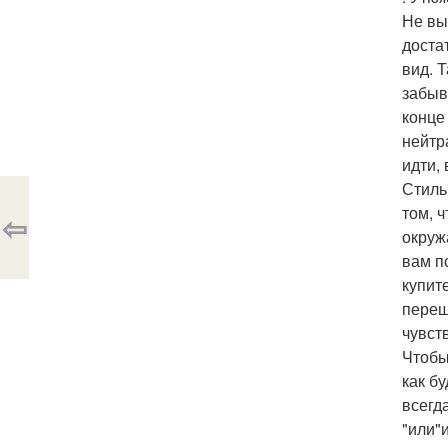
Не вы
доста
вид. 
забыв
конце
нейтр
идти,
Стиль
том, 
⇦
окруж
вам п
купит
переш
чувст
Чтобы
как б
всегд
"или"