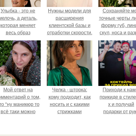
Улыбка - это не
Нужны модели для
Сохраняйте м
мелочь, а деталь,
расширения
точные черты ли
которая меняет
клиентской базы и
форму губ, ли
весь образ
отработки скорости.
скул, носа и раз
человека.
глаз.
Мой ответ на
Челка - шторка:
Приходи к нам
омментарий о том,
кому подходит, как
прикиде в стиле
то "ну маникюр то
носить и с какими
х и получай
всё таки можно
стрижками
подарки от ру
было бы сделать.
сочетать.
вверх!