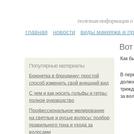
полезная информация о 
главная
новости
виды макияжа и пр
Вот
Как б
Популярные материалы
В пер
Брюнетка в блондинку: простой
должн
способ изменить свой внешний вид
трижд
С чем и как носить гольфы и гетры:
за во
полное руководство
Профессиональное мелирование
на светлые и русые волосы: подбор
правильного тона и ухода за
волосами