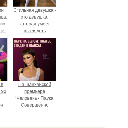
ои
Стильная девушка -
ца,
это девушка,
нию
которая умеет
рез
выглядеть
привлекательно и
элегантно в любои
ситуации.
 в
На шанхайской
 90
премьере
"Человека - Паука:
ки
Совершенно
Новый День"
зендея выбрала не
просто очередной