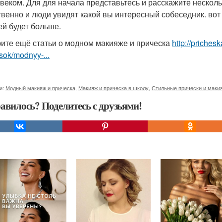
овеком. Для для начала представьтесь и расскажите несколь
твенно и люди увидят какой вы интересный собеседник. вот 
ей будет больше.
ите ещё статьи о модном макияже и прическа
http://priches
sok/modnyy-...
и:
Модный макияж и прическа
,
Макияж и прическа в школу
,
Стильные прически и маки
авилось? Поделитесь с друзьями!