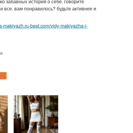
ко забавных историй о себе. говорите
и все. вам понравилось? будьте активнее и
ka-makiyazh.ru-best.com/vidy-makiyazha-i-
яж