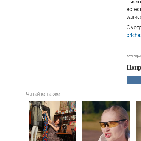
с чел
естес
запис
Смотр
priche
Категори
Понр
Читайте также