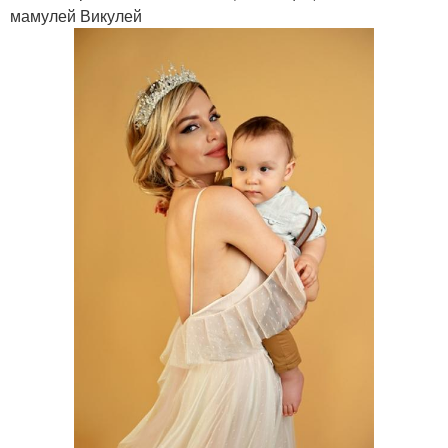
мамулей Викулей