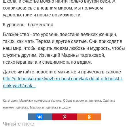
школа, и счастье можно найти только внутри себя. А
соприкасаясь с внешним миром, мы получаем
удовольствие и новые возможности.
5 уровень - блаженство.
Блаженство - это уровень поистине великих женщин,
таких, как мать Тереза и другие святые. Они приходят в
наш мир, чтобы дарить людям любовь и мудрость, чтобы
служить другим. Из лекций Марины таргаковой,
психотерапевта и специалиста по ведам.
Далее читайте новости о макияже и прическа в салоне
http://pricheska-makiyazh.ru-best.com/kak-delat-pricheski-i-
makiyazh/mak...
Категории:
Макияж и прическа в салоне
,
Образ макияж и прическа
,
Сделать
макияж прическу
,
Макияж и прическа в школу
Читайте также