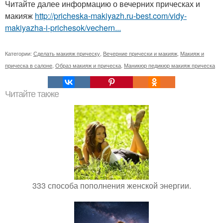
Читайте далее информацию о вечерних прическах и
макияж
http://pricheska-makiyazh.ru-best.com/vidy-
makiyazha-i-prichesok/vechern...
Категории:
Сделать макияж прическу
,
Вечерние прически и макияж
,
Макияж и
прическа в салоне
,
Образ макияж и прическа
,
Маникюр педикюр макияж прическа
Читайте также
333 способа пополнения женской энергии.